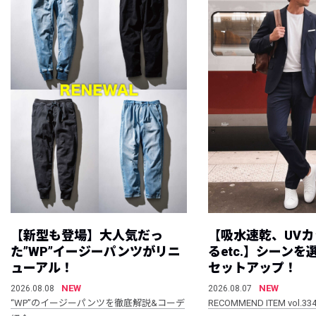
【新型も登場】大人気だっ
【吸水速乾、UV
た”WP”イージーパンツがリニ
るetc.】シーン
ューアル！
セットアップ！
NEW
NEW
2026.08.08
2026.08.07
“WP”のイージーパンツを徹底解説&コーデ
RECOMMEND ITEM vol.33