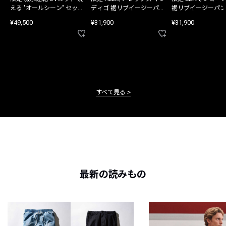
える "オールシーン" セット
ディゴ 裾リブイージーパン
裾リブイージーパン
アップ
ツ
¥49,500
¥31,900
¥31,900
すべて見る
最新の読みもの