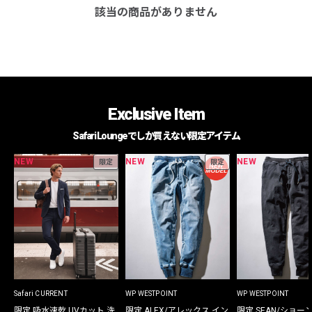
該当の商品がありません
Exclusive Item
Safari Loungeでしか買えない限定アイテム
NEW
NEW
NEW
限定
限定
Safari CURRENT
WP WESTPOINT
WP WESTPOINT
限定 吸水速乾 UVカット 洗
限定 ALEX/アレックス イン
限定 SEAN/ショー