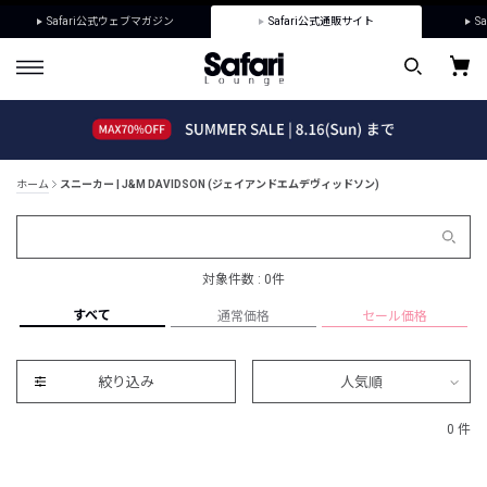
Safari公式ウェブマガジン
Safari公式通販サイト
Sa
ホーム
スニーカー | J&M DAVIDSON (ジェイアンドエムデヴィッドソン)
対象件数 : 0件
すべて
通常価格
セール価格
絞り込み
人気順
0 件