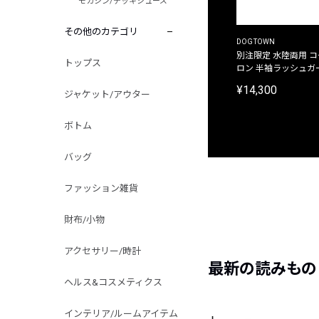
モカシン/デッキシューズ
その他のカテゴリ
DOGTOWN
別注限定 水陸両用 
トップス
ロン 半袖ラッシュガ
¥14,300
ジャケット/アウター
ボトム
バッグ
ファッション雑貨
財布/小物
アクセサリー/時計
最新の読みもの
ヘルス&コスメティクス
インテリア/ルームアイテム