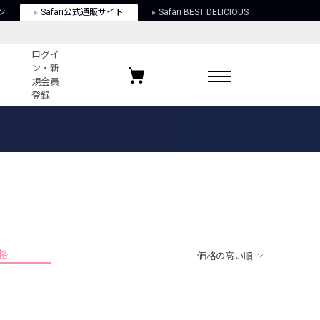
ン
Safari公式通販サイト
Safari BEST DELICIOUS
ログイ
ン・新
規会員
登録
ログイン・新規会員登録
お気に入りアイテム
ガイド
お気に入りブランド
お気に入り記事
最近チェックしたアイテム
格
価格の高い順
ポリシー
関する法律