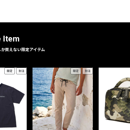
レコメンドアイテム
ピックアップアイテム
フォーカスブランド
セールおすすめアイテム
e Item
人気アイテム TOP 15
geでしか買えない限定アイテム
限定
別注
限定
別注