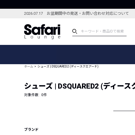
2026.07.17 お盆期間中の発送・お問い合わせ対応について
アイテム
スペシャル
カテゴリーから探す
スペシャルフィーチャ
ホーム
シューズ | DSQUARED2 (ディースクエアード)
ブランドから探す
特集記事
絞り込んで探す
シューズ | DSQUARED2 (ディー
新着アイテム
コーディネート
編集部のおすすめアイテム
対象件数 :
0
件
編集部のおすすめコー
ランキング
雑誌・カタログ掲載アイテム
セール
ブランド