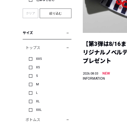
クリア
絞り込む
サイズ
【第3弾は8/16
トップス
リジナルノベル
XXS
プレゼント
XS
NEW
2026.08.03
S
INFORMATION
M
L
XL
XXL
ボトムス