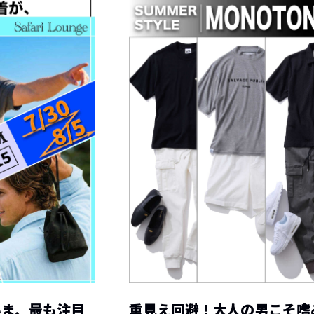
いま、最も注目
重見え回避！大人の男こそ嗜