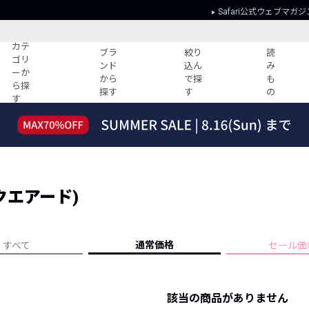
Safari公式ウェブマガジ
カテ
ブラ
絞り
読
ゴリ
ンド
込ん
み
ーか
から
で探
も
ら探
探す
す
の
す
読みもの
ガイド
ー
すべての記事
ショッピング
2026年のイチオシTシャツ！
初めての方
“WP”のイージーパンツを徹底解説&コ
Club Safari
ーデ紹介
スクエアード)
よくある質問
HOTなコーデ TOP20
会社概要
ディネート
新ブランドご紹介！
会員利用規約
通常価格
すべて
セール価
人気記事ランキング
プライバシー
バイヤーズ レコメンド
特定商取引に
今週の別注アイテム
該当の商品がありません
ウィークリーコーデ