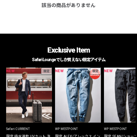
該当の商品がありません
Exclusive Item
Safari Loungeでしか買えない限定アイテム
NEW
NEW
NEW
限定
限定
Safari CURRENT
WP WESTPOINT
WP WESTPOINT
限定 吸水速乾 UVカット 洗
限定 ALEX/アレックス イン
限定 SEAN/ショー