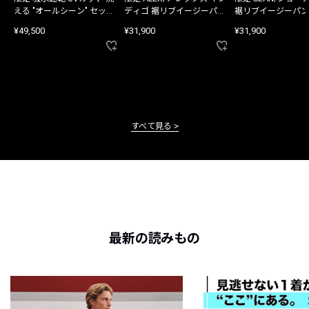
える "オールシーン" セット
ディゴ 裾リブイージーパン
裾リブイージーパン
アップ
ツ
¥49,500
¥31,900
¥31,900
すべて見る
最新の読みもの