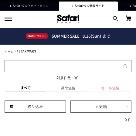
Safari公式ウェブマガジン
Safari公式通販サイト
Sa
ホーム
#STAR WARS
対象件数 : 0件
すべて
通常価格
セール価格
絞り込み
人気順
0 件