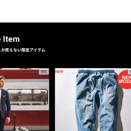
レコメンドアイテム
ピックアップアイテム
フォーカスブランド
セールおすすめアイテム
e Item
人気アイテム TOP 15
geでしか買えない限定アイテム
NEW
限定