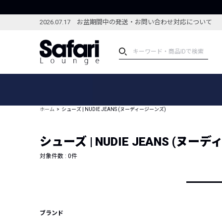
2026.07.17 お盆期間中の発送・お問い合わせ対応について
アイテム
スペシャル
カテゴリーから探す
スペシャルフィーチャ
ホーム
シューズ | NUDIE JEANS (ヌーディージーンズ)
ブランドから探す
特集記事
絞り込んで探す
シューズ | NUDIE JEANS (ヌー
新着アイテム
コーディネート
編集部のおすすめアイテム
対象件数 :
0
件
編集部のおすすめコー
ランキング
雑誌・カタログ掲載アイテム
セール
ブランド