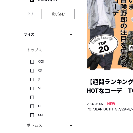
クリア
絞り込む
サイズ
トップス
XXS
XS
S
【週間ランキン
M
HOTなコーデ｜TO
L
NEW
2026.08.05
XL
POPULAR OUTFITS 7/29~8/
XXL
ボトムス