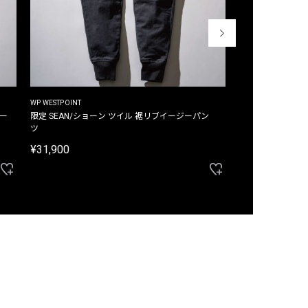
WP WESTPOINT
WP WESTPOINT
ジー
限定 SEAN/ショーン ツイル 裾リブイージーパン
限定 DAVID/デイヴィッド インデ
ツ
イージーパンツ
¥31,900
¥33,000