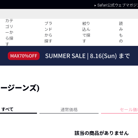
Safari公式ウェブマガジ
カテ
ブラ
絞り
読
ゴリ
ンド
込ん
み
ーか
から
で探
も
ら探
探す
す
の
す
読みもの
ガイド
ー
すべての記事
ショッピング
2026年のイチオシTシャツ！
初めての方
“WP”のイージーパンツを徹底解説&コ
Club Safari
ーデ紹介
ディージーンズ)
よくある質問
HOTなコーデ TOP20
会社概要
ディネート
新ブランドご紹介！
会員利用規約
すべて
通常価格
セール価
人気記事ランキング
プライバシー
バイヤーズ レコメンド
特定商取引に
今週の別注アイテム
該当の商品がありません
ウィークリーコーデ