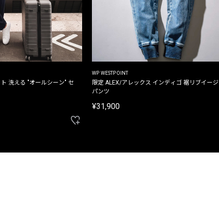
WP WESTPOINT
ト 洗える "オールシーン" セ
限定 ALEX/アレックス インディゴ 裾リブイー
パンツ
¥31,900