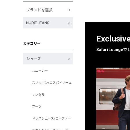
ブランドを選択
NUDIE JEANS
Exclusiv
カテゴリー
Safari Loun
シューズ
NEW
NEW
スニーカー
限定
別注
スリッポン/エスパドリーユ
サンダル
ブーツ
ドレスシューズ/ローファー