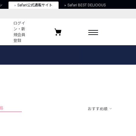
ン
Safari公式通販サイト
Safari BEST DELICIOUS
ログイ
ン・新
規会員
登録
ログイン・新規会員登録
お気に入りアイテム
ガイド
お気に入りブランド
お気に入り記事
最近チェックしたアイテム
格
おすすめ順
ポリシー
関する法律