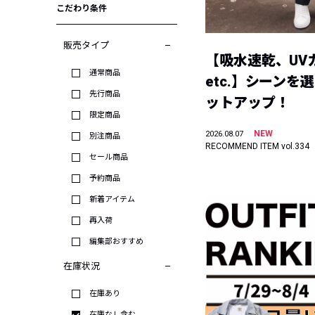
こだわり条件
販売タイプ
【吸水速乾、UV
通常商品
etc.】シーンを
先行商品
ットアップ！
限定商品
NEW
2026.08.07
別注商品
RECOMMEND ITEM vol.334
セール商品
予約商品
新着アイテム
再入荷
編集部おすすめ
在庫状況
在庫あり
在庫なし含む