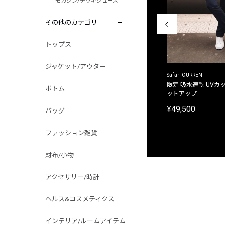
モカシン/デッキシューズ
その他のカテゴリ
トップス
ジャケット/アウター
ACANTHUS
Safari CURRENT
別注限定 フード付き チェックシャツジャケット
限定 吸水速乾 UVカッ
ボトム
ットアップ
¥31,900
¥49,500
バッグ
ファッション雑貨
財布/小物
アクセサリー/時計
ヘルス&コスメティクス
インテリア/ルームアイテム