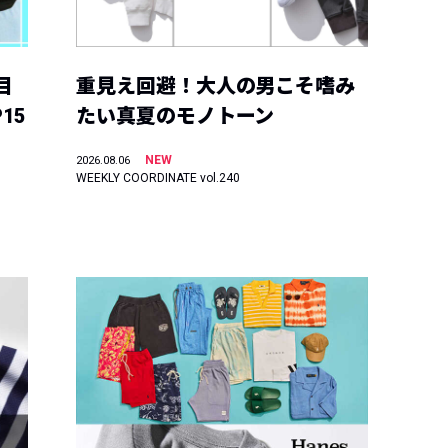
目
重見え回避！大人の男こそ嗜み
15
たい真夏のモノトーン
NEW
2026.08.06
WEEKLY COORDINATE vol.240