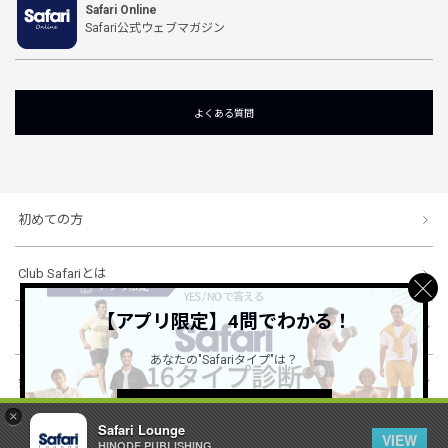
Safari Online
Safari公式ウェブマガジン
よくある質問
初めての方
Club Safariとは
【アプリ限定】4問でわかる！
ショッピングガイド
あなたの"Safariタイプ"は？
会社概要・規約
詳しくはこちら ＞
×
Safari Lounge
VIEW
HINODE PUBLISHING ..
© 1996-2026 HINODE PUBLISHING co., ltd. All Rights Reserved.