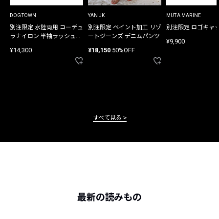
DOGTOWN
YANUK
MUTA MARINE
別注限定 水陸両用 コーデュ
別注限定 ペイント加工 リゾ
別注限定 ロゴキャ
ラナイロン 半袖ラッシュガ
ートジーンズ デニムパンツ
¥9,900
ード
¥14,300
¥18,150
50%OFF
すべて見る
最新の読みもの