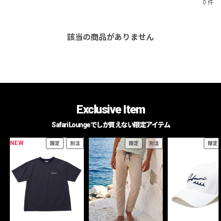
0 件
該当の商品がありません
Exclusive Item
Safari Loungeでしか買えない限定アイテム
NEW
限定
別注
限定
別注
限定