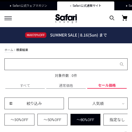
Safari公式ウェブマガジン
Safari公式通販サイト
Sa
ホーム
検索結果
対象件数 : 0件
セール価格
すべて
通常価格
絞り込み
人気順
～30%OFF
～50%OFF
～80%OFF
指定なし