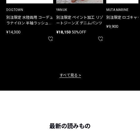
DOGTOWN
YANUK
MUTA MARINE
別注限定 水陸両用 コーデュ
別注限定 ペイント加工 リゾ
別注限定 ロゴキャ
ラナイロン 半袖ラッシュガ
ートジーンズ デニムパンツ
¥9,900
ード
¥14,300
¥18,150
50%OFF
すべて見る
最新の読みもの