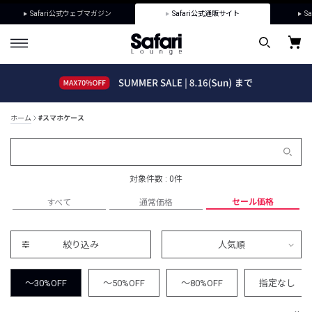
Safari公式ウェブマガジン
Safari公式通販サイト
Sa
ホーム
#スマホケース
対象件数 : 0件
セール価格
すべて
通常価格
絞り込み
人気順
～30%OFF
～50%OFF
～80%OFF
指定なし