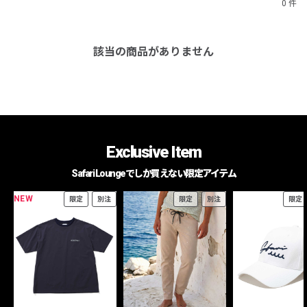
0 件
該当の商品がありません
Exclusive Item
Safari Loungeでしか買えない限定アイテム
NEW
限定
別注
限定
別注
限定