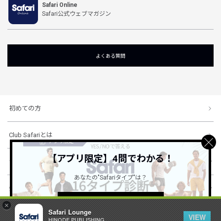
Safari Online
Safari公式ウェブマガジン
よくある質問
初めての方
Club Safariとは
【アプリ限定】4問でわかる！
ショッピングガイド
あなたの"Safariタイプ"は？
会社概要・規約
詳しくはこちら ＞
×
Safari Lounge
VIEW
HINODE PUBLISHING ..
© 1996-2026 HINODE PUBLISHING co., ltd. All Rights Reserved.