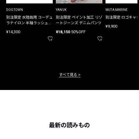
DOGTOWN
YANUK
MUTA MARINE
別注限定 水陸両用 コーデュ
別注限定 ペイント加工 リゾ
別注限定 ロゴキャ
ラナイロン 半袖ラッシュガ
ートジーンズ デニムパンツ
¥9,900
ード
¥14,300
¥18,150
50%OFF
すべて見る
最新の読みもの