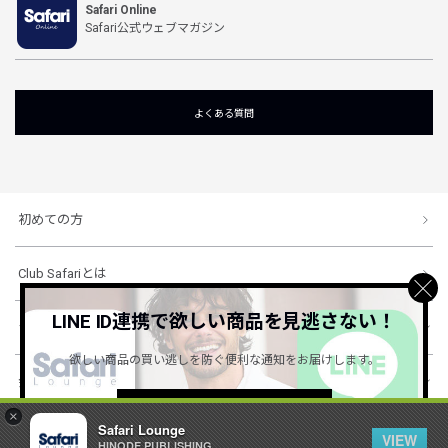
Safari Online
Safari公式ウェブマガジン
よくある質問
初めての方
Club Safariとは
LINE ID連携で欲しい商品を見逃さない！
ショッピングガイド
欲しい商品の買い逃しを防ぐ便利な通知をお届けします。
会社概要・規約
詳しくはこちら ＞
×
Safari Lounge
VIEW
HINODE PUBLISHING ..
© 1996-2026 HINODE PUBLISHING co., ltd. All Rights Reserved.