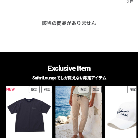
0 件
該当の商品がありません
Exclusive Item
Safari Loungeでしか買えない限定アイテム
NEW
限定
別注
限定
別注
限定