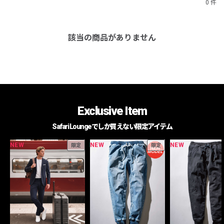
0 件
該当の商品がありません
Exclusive Item
Safari Loungeでしか買えない限定アイテム
NEW
NEW
NEW
限定
限定