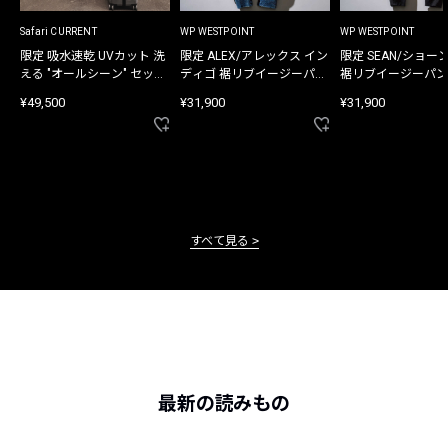
Safari CURRENT
WP WESTPOINT
WP WESTPOINT
限定 吸水速乾 UVカット 洗
限定 ALEX/アレックス イン
限定 SEAN/ショー
える "オールシーン" セット
ディゴ 裾リブイージーパン
裾リブイージーパン
アップ
ツ
¥49,500
¥31,900
¥31,900
すべて見る
最新の読みもの