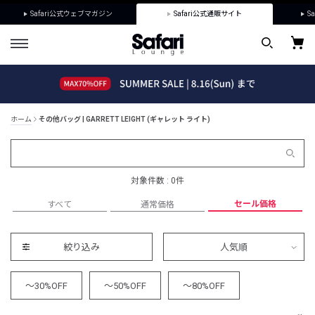
Safari公式ウェブマガジン
Safari公式通販サイト
Sa
ホーム
その他バッグ | GARRETT LEIGHT (ギャレット ライト)
対象件数 : 0件
セール価格
すべて
通常価格
絞り込み
人気順
～30%OFF
～50%OFF
～80%OFF