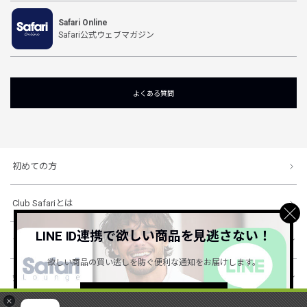
Safari Online
Safari公式ウェブマガジン
よくある質問
初めての方
Club Safariとは
LINE ID連携で欲しい商品を見逃さない！
ショッピングガイド
欲しい商品の買い逃しを防ぐ便利な通知をお届けします。
会社概要・規約
詳しくはこちら ＞
×