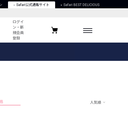
ン
Safari公式通販サイト
Safari BEST DELICIOUS
ログイ
ン・新
規会員
登録
ログイン・新規会員登録
お気に入りアイテム
ガイド
お気に入りブランド
お気に入り記事
最近チェックしたアイテム
格
人気順
ポリシー
関する法律