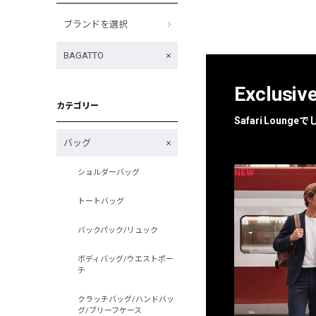
ブランドを選択
BAGATTO
Exclusiv
カテゴリー
Safari Loun
バッグ
NEW
NEW
ショルダーバッグ
限定
別注
トートバッグ
バックパック/リュック
ボディバッグ/ウエストポー
チ
クラッチバッグ/ハンドバッ
グ/ブリーフケース