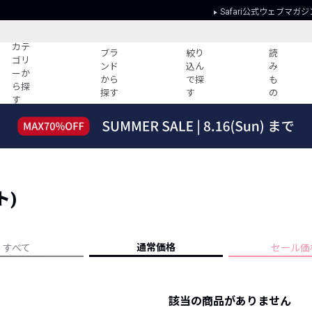
Safari公式ウェブマガジ
カテ
ブラ
絞り
読
ゴリ
ンド
込ん
み
ーか
から
で探
も
ら探
探す
す
の
す
読みもの
ガイド
ー
すべての記事
ショッピング
2026年のイチオシTシャツ！
初めての方
“WP”のイージーパンツを徹底解説&コ
Club Safari
ーデ紹介
ト)
よくある質問
HOTなコーデ TOP20
会社概要
ディネート
新ブランドご紹介！
会員利用規約
通常価格
すべて
セール価
人気記事ランキング
プライバシー
バイヤーズ レコメンド
特定商取引に
今週の別注アイテム
該当の商品がありません
ウィークリーコーデ