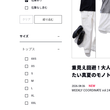
在庫あり
在庫なし含む
クリア
絞り込む
サイズ
トップス
XXS
XS
重見え回避！大
S
たい真夏のモノ
M
NEW
2026.08.06
L
WEEKLY COORDINATE vol.2
XL
XXL