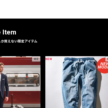
レコメンドアイテム
ピックアップアイテム
フォーカスブランド
セールおすすめアイテム
e Item
人気アイテム TOP 15
geでしか買えない限定アイテム
NEW
限定