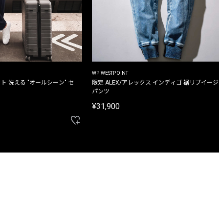
WP WESTPOINT
ト 洗える "オールシーン" セ
限定 ALEX/アレックス インディゴ 裾リブイー
パンツ
¥31,900