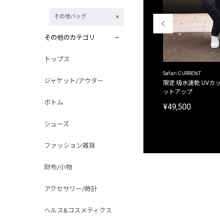
その他バッグ
その他のカテゴリ
トップス
ACANTHUS
Safari CURRENT
ジャケット/アウター
別注限定 フード付き チェックシャツジャケット
限定 吸水速乾 UVカッ
ットアップ
¥31,900
ボトム
¥49,500
シューズ
ファッション雑貨
財布/小物
アクセサリー/時計
ヘルス&コスメティクス