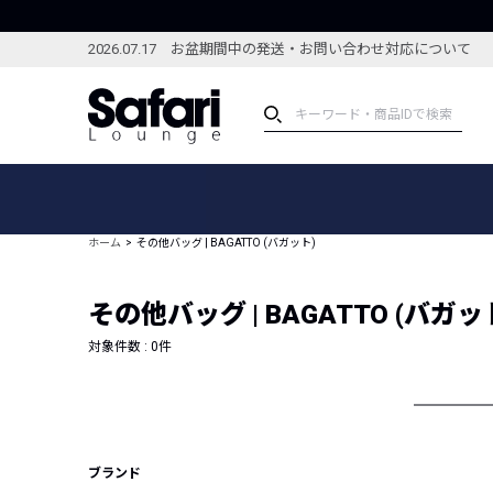
2026.07.17 お盆期間中の発送・お問い合わせ対応について
アイテム
スペシャル
カテゴリーから探す
スペシャルフィーチャ
ホーム
その他バッグ | BAGATTO (バガット)
ブランドから探す
特集記事
絞り込んで探す
その他バッグ | BAGATTO (バガッ
新着アイテム
コーディネート
編集部のおすすめアイテム
対象件数 :
0
件
編集部のおすすめコー
ランキング
雑誌・カタログ掲載アイテム
セール
ブランド