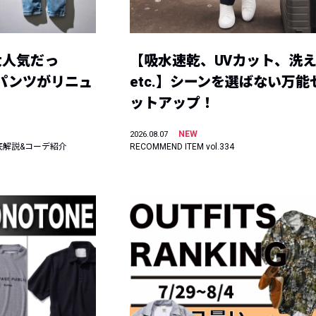
大人気だっ
【吸水速乾、UVカット、洗
ーパンツがリニュ
etc.】シーンを選ばない万能
ットアップ！
NEW
2026.08.07
底解説&コーデ紹介
RECOMMEND ITEM vol.334