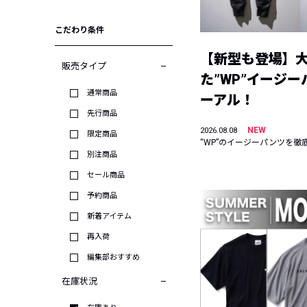
こだわり条件
【新型も登場】
販売タイプ
た”WP”イージ
通常商品
ーアル！
先行商品
NEW
2026.08.08
限定商品
“WP”のイージーパンツを徹
別注商品
セール商品
予約商品
新着アイテム
再入荷
編集部おすすめ
在庫状況