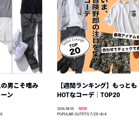
人の男こそ嗜み
【週間ランキング】もっとも
トーン
HOTなコーデ｜TOP20
NEW
2026.08.05
40
POPULAR OUTFITS 7/29~8/4