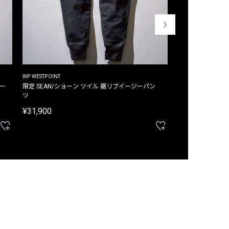
WP WESTPOINT
WP WESTPOINT
ジー
限定 SEAN/ショーン ツイル 裾リブイージーパン
限定 DAVID/デイヴィッド インデ
ツ
イージーパンツ
¥31,900
¥33,000