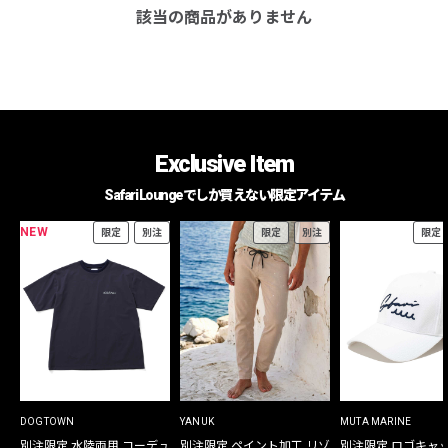
該当の商品がありません
Exclusive Item
Safari Loungeでしか買えない限定アイテム
NEW
限定
別注
限定
別注
限定
DOGTOWN
YANUK
MUTA MARINE
別注限定 水陸両用 コーデュ
別注限定 ペイント加工 リゾ
別注限定 ロゴキャ