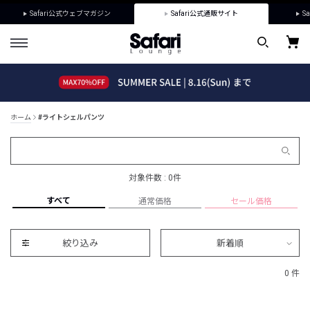
Safari公式ウェブマガジン
Safari公式通販サイト
Sa
ホーム
#ライトシェルパンツ
対象件数 : 0件
すべて
通常価格
セール価格
絞り込み
新着順
0 件