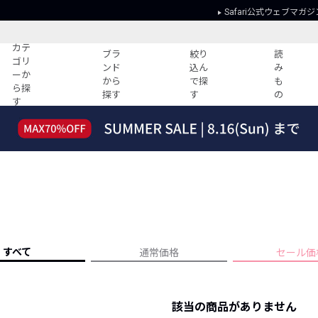
Safari公式ウェブマガジ
カテ
ブラ
絞り
読
ゴリ
ンド
込ん
み
ーか
から
で探
も
ら探
探す
す
の
す
読みもの
ガイド
ー
すべての記事
ショッピング
2026年のイチオシTシャツ！
初めての方
“WP”のイージーパンツを徹底解説&コ
Club Safari
ーデ紹介
よくある質問
HOTなコーデ TOP20
会社概要
ディネート
新ブランドご紹介！
会員利用規約
すべて
通常価格
セール価
人気記事ランキング
プライバシー
バイヤーズ レコメンド
特定商取引に
今週の別注アイテム
該当の商品がありません
ウィークリーコーデ