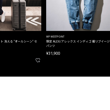
WP WESTPOINT
ト 洗える "オールシーン" セ
限定 ALEX/アレックス インディゴ 裾リブイー
パンツ
¥31,900