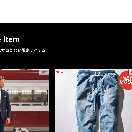
レコメンドアイテム
ピックアップアイテム
フォーカスブランド
セールおすすめアイテム
e Item
人気アイテム TOP 15
geでしか買えない限定アイテム
NEW
限定