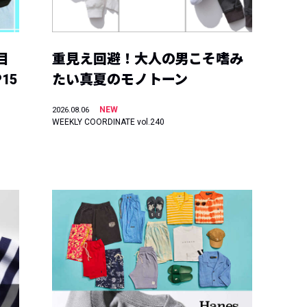
目
重見え回避！大人の男こそ嗜み
15
たい真夏のモノトーン
NEW
2026.08.06
WEEKLY COORDINATE vol.240