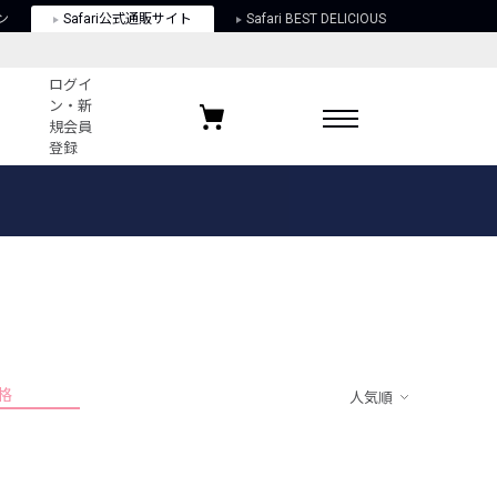
ン
Safari公式通販サイト
Safari BEST DELICIOUS
ログイ
ン・新
規会員
登録
ログイン・新規会員登録
お気に入りアイテム
ガイド
お気に入りブランド
お気に入り記事
最近チェックしたアイテム
格
人気順
ポリシー
関する法律