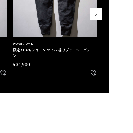
WP WESTPOINT
WP WESTPOINT
ジー
限定 SEAN/ショーン ツイル 裾リブイージーパン
限定 DAVID/デイヴィッド インデ
ツ
イージーパンツ
¥31,900
¥33,000