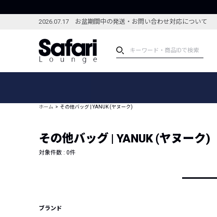
2026.07.17 お盆期間中の発送・お問い合わせ対応について
アイテム
スペシャル
カテゴリーから探す
スペシャルフィーチャ
ホーム
その他バッグ | YANUK (ヤヌーク)
ブランドから探す
特集記事
絞り込んで探す
その他バッグ | YANUK (ヤヌーク)
新着アイテム
コーディネート
編集部のおすすめアイテム
対象件数 :
0
件
編集部のおすすめコー
ランキング
雑誌・カタログ掲載アイテム
セール
ブランド