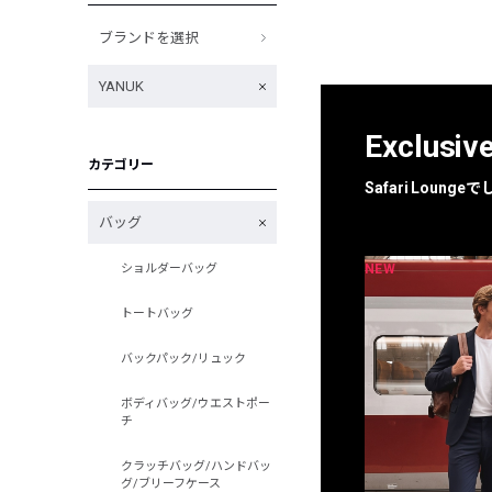
ブランドを選択
YANUK
Exclusiv
カテゴリー
Safari Loun
バッグ
NEW
NEW
ショルダーバッグ
限定
別注
トートバッグ
バックパック/リュック
ボディバッグ/ウエストポー
チ
クラッチバッグ/ハンドバッ
グ/ブリーフケース