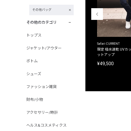
その他バッグ
その他のカテゴリ
トップス
ACANTHUS
Safari CURRENT
ジャケット/アウター
別注限定 フード付き チェックシャツジャケット
限定 吸水速乾 UVカッ
ットアップ
¥31,900
ボトム
¥49,500
シューズ
ファッション雑貨
財布/小物
アクセサリー/時計
ヘルス&コスメティクス