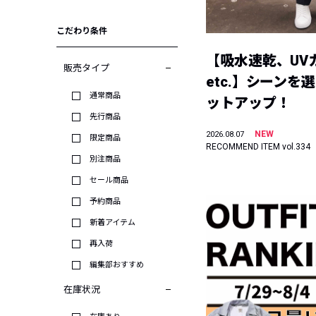
こだわり条件
【吸水速乾、UV
販売タイプ
etc.】シーンを
通常商品
ットアップ！
先行商品
NEW
2026.08.07
限定商品
RECOMMEND ITEM vol.334
別注商品
セール商品
予約商品
新着アイテム
再入荷
編集部おすすめ
在庫状況