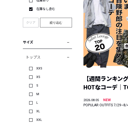
在庫あり
在庫なし含む
クリア
絞り込む
サイズ
トップス
XXS
XS
【週間ランキン
S
HOTなコーデ｜TO
M
NEW
2026.08.05
L
POPULAR OUTFITS 7/29~8/
XL
XXL