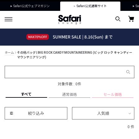
Safari公式ウェブマガジン
Safari公式通販サイト
Sa
ホーム
その他バッグ | BIG ROCK CANDY MOUNTAINEERING (ビッグ ロック キャンディー
マウンテニアリング)
対象件数 : 0件
すべて
通常価格
セール価格
絞り込み
人気順
0 件