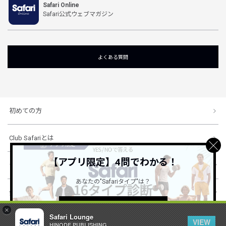
Safari Online
Safari公式ウェブマガジン
よくある質問
初めての方
Club Safariとは
【アプリ限定】4問でわかる！
ショッピングガイド
あなたの"Safariタイプ"は？
会社概要・規約
詳しくはこちら ＞
×
Safari Lounge
VIEW
HINODE PUBLISHING ..
© 1996-2026 HINODE PUBLISHING co., ltd. All Rights Reserved.