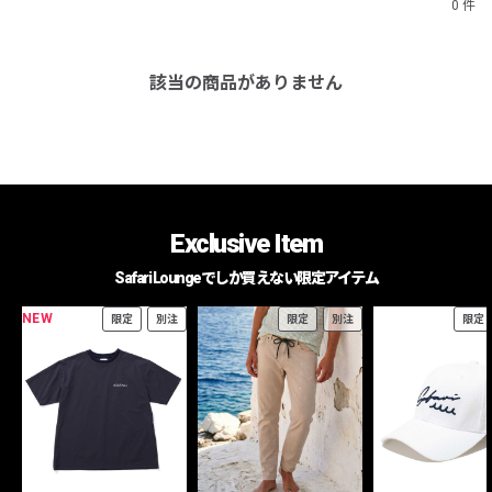
0 件
該当の商品がありません
Exclusive Item
Safari Loungeでしか買えない限定アイテム
NEW
限定
別注
限定
別注
限定