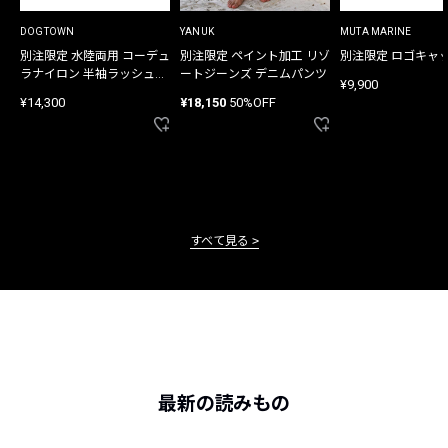
DOGTOWN
YANUK
MUTA MARINE
別注限定 水陸両用 コーデュ
別注限定 ペイント加工 リゾ
別注限定 ロゴキャ
ラナイロン 半袖ラッシュガ
ートジーンズ デニムパンツ
¥9,900
ード
¥14,300
¥18,150
50%OFF
すべて見る
最新の読みもの