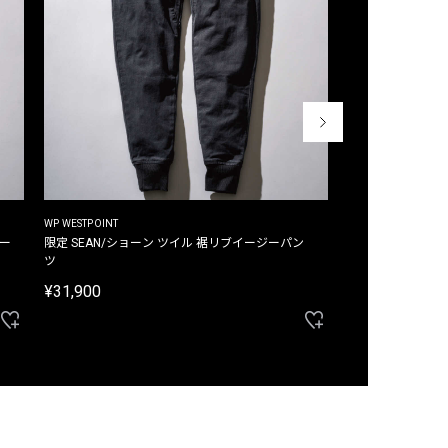
WP WESTPOINT
WP WESTPOINT
ジー
限定 SEAN/ショーン ツイル 裾リブイージーパン
限定 DAVID/デイヴィッド インデ
ツ
イージーパンツ
¥31,900
¥33,000