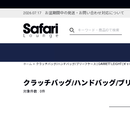
2026.07.17 お盆期間中の発送・お問い合わせ対応について
アイテム
スペシャル
カテゴリーから探す
スペシャルフィーチャ
ホーム
クラッチバッグ/ハンドバッグ/ブリーフケース | GARRETT LEIGHT (ギ
ブランドから探す
特集記事
絞り込んで探す
クラッチバッグ/ハンドバッグ/ブリーフケ
新着アイテム
コーディネート
編集部のおすすめアイテム
対象件数 :
0
件
編集部のおすすめコー
ランキング
雑誌・カタログ掲載アイテム
セール