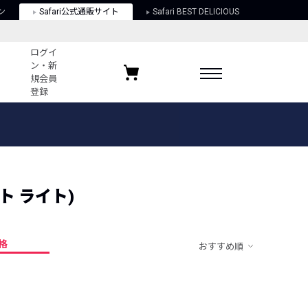
ン
Safari公式通販サイト
Safari BEST DELICIOUS
ログイ
ン・新
規会員
登録
ログイン・新規会員登録
お気に入りアイテム
ガイド
お気に入りブランド
お気に入り記事
最近チェックしたアイテム
ト ライト)
格
おすすめ順
ポリシー
関する法律