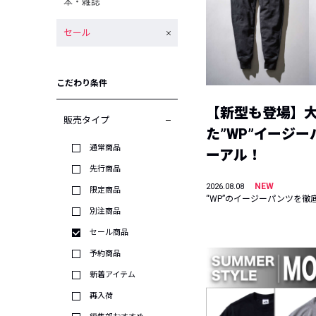
本・雑誌
セール
こだわり条件
【新型も登場】
販売タイプ
た”WP”イージ
通常商品
ーアル！
先行商品
NEW
2026.08.08
限定商品
“WP”のイージーパンツを徹
別注商品
セール商品
予約商品
新着アイテム
再入荷