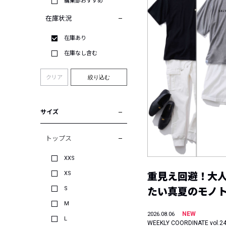
編集部おすすめ
在庫状況
在庫あり
在庫なし含む
クリア
絞り込む
サイズ
トップス
XXS
XS
重見え回避！大
S
たい真夏のモノ
M
NEW
2026.08.06
L
WEEKLY COORDINATE vol.2