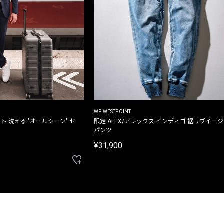
WP WESTPOINT
ト 洗える "オールシーン" セ
限定 ALEX/アレックス インディゴ 裾リブイー
パンツ
¥31,900