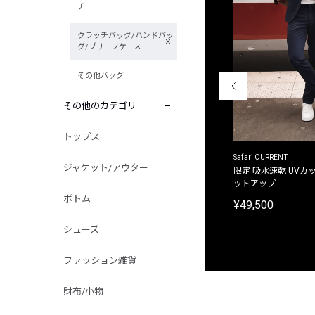
チ
クラッチバッグ/ハンドバッ
グ/ブリーフケース
その他バッグ
その他のカテゴリ
トップス
ACANTHUS
Safari CURRENT
ジャケット/アウター
別注限定 フード付き チェックシャツジャケット
限定 吸水速乾 UVカッ
ットアップ
¥31,900
ボトム
¥49,500
シューズ
ファッション雑貨
財布/小物