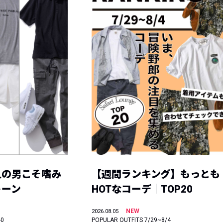
人の男こそ嗜み
【週間ランキング】もっとも
トーン
HOTなコーデ｜TOP20
NEW
2026.08.05
40
POPULAR OUTFITS 7/29~8/4