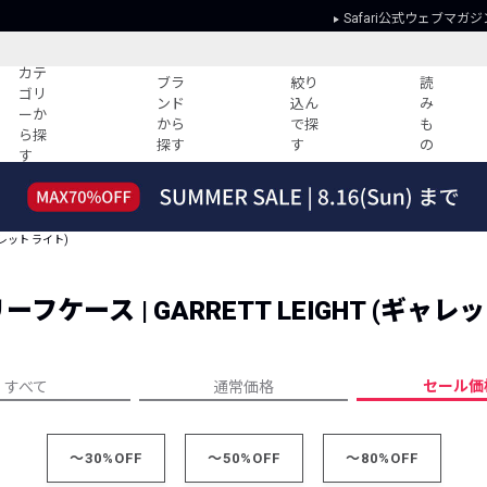
Safari公式ウェブマガジ
カテ
ブラ
絞り
読
ゴリ
ンド
込ん
み
ーか
から
で探
も
ら探
探す
す
の
す
読みもの
ガイド
ー
すべての記事
ショッピング
ャレット ライト)
2026年のイチオシTシャツ！
初めての方
“WP”のイージーパンツを徹底解説&コ
Club Safari
ーデ紹介
ース | GARRETT LEIGHT (ギャレッ
よくある質問
HOTなコーデ TOP20
会社概要
ディネート
新ブランドご紹介！
会員利用規約
セール価
すべて
通常価格
人気記事ランキング
プライバシー
バイヤーズ レコメンド
特定商取引に
今週の別注アイテム
～30%OFF
～50%OFF
～80%OFF
ウィークリーコーデ