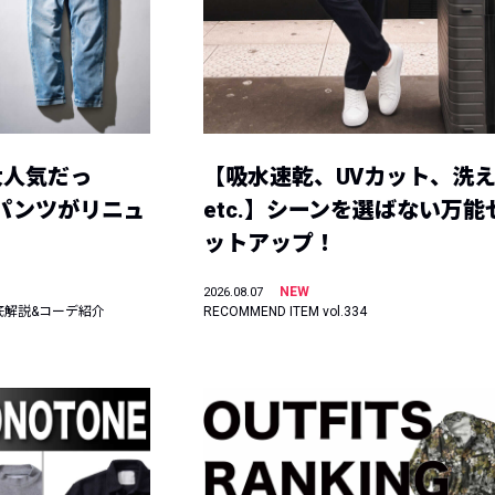
大人気だっ
【吸水速乾、UVカット、洗
ーパンツがリニュ
etc.】シーンを選ばない万能
ットアップ！
NEW
2026.08.07
底解説&コーデ紹介
RECOMMEND ITEM vol.334