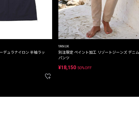
YANUK
コーデュラナイロン 半袖ラッ
別注限定 ペイント加工 リゾートジーンズ デニ
パンツ
¥18,150
50%OFF