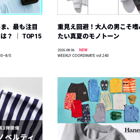
いま、最も注目
重見え回避！大人の男こそ嗜
？ ｜ TOP15
たい真夏のモノトーン
NEW
2026.08.06
30~8/5
WEEKLY COORDINATE vol.240