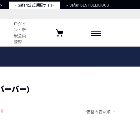
ン
Safari公式通販サイト
Safari BEST DELICIOUS
ログイ
ン・新
規会員
登録
ログイン・新規会員登録
お気に入りアイテム
ガイド
お気に入りブランド
お気に入り記事
最近チェックしたアイテム
ドバーバー)
格
価格の安い順
ポリシー
関する法律