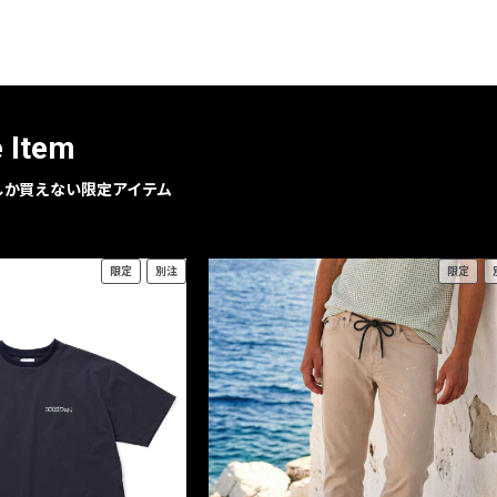
レコメンドアイテム
ピックアップアイテム
フォーカスブランド
セールおすすめアイテム
e Item
人気アイテム TOP 15
geでしか買えない限定アイテム
限定
別注
限定