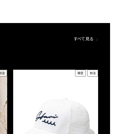
すべて見る
別注
限定
別注