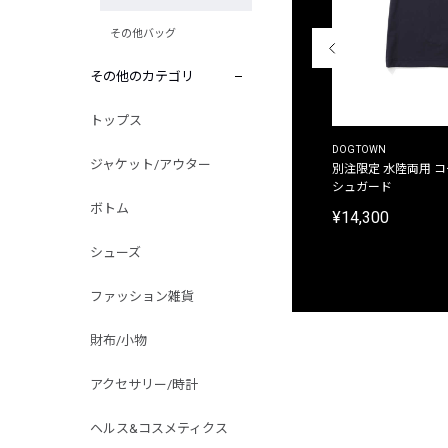
その他バッグ
その他のカテゴリ
トップス
THE DUFFER OF ST.GEORGE
DOGTOWN
ジャケット/アウター
別注限定 ピグメントダイ バックプリント サーフ
別注限定 水陸両用 
プリントTシャツ
シュガード
ボトム
¥9,900
¥14,300
シューズ
ファッション雑貨
財布/小物
アクセサリー/時計
ヘルス&コスメティクス