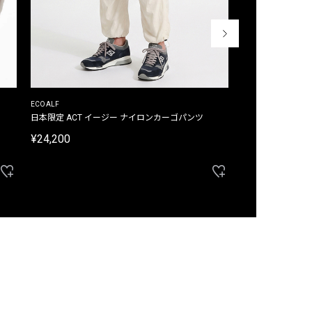
ECOALF
ECOALF
日本限定 ACT イージー ナイロンカーゴパンツ
日本限定 ACTナ
¥24,200
¥22,000