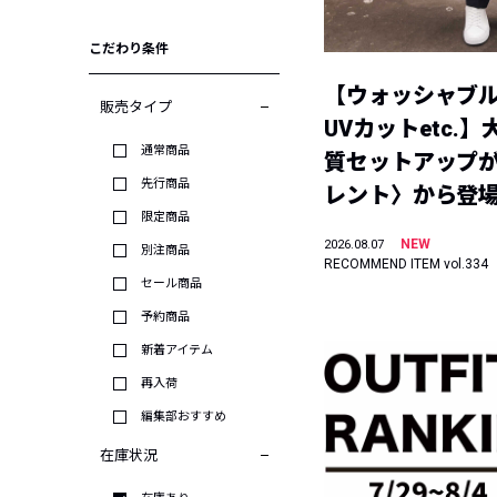
こだわり条件
【ウォッシャブ
販売タイプ
UVカットetc.
通常商品
質セットアップが
先行商品
レント〉から登
限定商品
NEW
2026.08.07
別注商品
RECOMMEND ITEM vol.334
セール商品
予約商品
新着アイテム
再入荷
編集部おすすめ
在庫状況