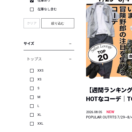
在庫あり
在庫なし含む
クリア
絞り込む
サイズ
トップス
XXS
XS
S
【週間ランキン
M
HOTなコーデ｜TO
L
NEW
2026.08.05
XL
POPULAR OUTFITS 7/29~8/
XXL