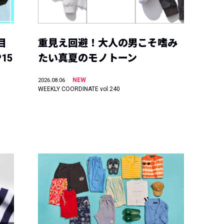
目
重見え回避！大人の男こそ嗜み
15
たい真夏のモノトーン
NEW
2026.08.06
WEEKLY COORDINATE vol.240