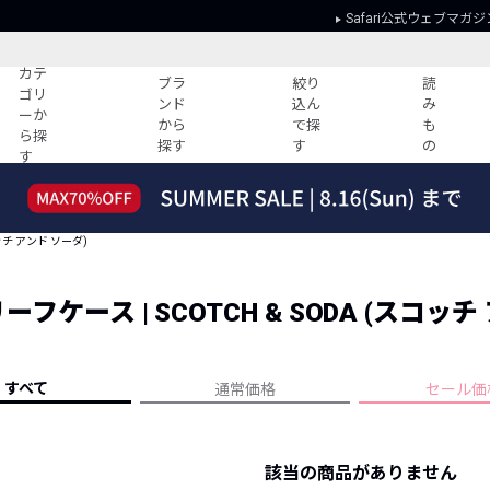
Safari公式ウェブマガジ
カテ
ブラ
絞り
読
ゴリ
ンド
込ん
み
ーか
から
で探
も
ら探
探す
す
の
す
読みもの
ガイド
ー
すべての記事
ショッピング
ッチ アンド ソーダ)
2026年のイチオシTシャツ！
初めての方
“WP”のイージーパンツを徹底解説&コ
Club Safari
ーデ紹介
ース | SCOTCH & SODA (スコッチ
よくある質問
HOTなコーデ TOP20
会社概要
ディネート
新ブランドご紹介！
会員利用規約
すべて
通常価格
セール価
人気記事ランキング
プライバシー
バイヤーズ レコメンド
特定商取引に
今週の別注アイテム
該当の商品がありません
ウィークリーコーデ