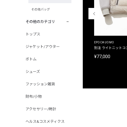
その他バッグ
その他のカテゴリ
トップス
MALIBUFARM
EPOCA UOMO
ジャケット/アウター
別注限定 10oz 裏パイル プリントプルオーバーパ
別注 ライトニットコ
ーカ
¥77,000
ボトム
¥15,180
シューズ
ファッション雑貨
財布/小物
アクセサリー/時計
ヘルス&コスメティクス