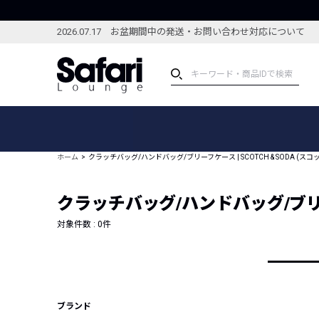
2026.07.17 お盆期間中の発送・お問い合わせ対応について
アイテム
スペシャル
カテゴリーから探す
スペシャルフィーチャ
ホーム
クラッチバッグ/ハンドバッグ/ブリーフケース | SCOTCH & SODA (スコ
ブランドから探す
特集記事
絞り込んで探す
クラッチバッグ/ハンドバッグ/ブリーフケ
新着アイテム
コーディネート
編集部のおすすめアイテム
対象件数 :
0
件
編集部のおすすめコー
ランキング
雑誌・カタログ掲載アイテム
セール
ブランド