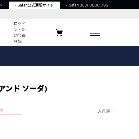
ン
Safari公式通販サイト
Safari BEST DELICIOUS
ログイ
ン・新
規会員
登録
ログイン・新規会員登録
お気に入りアイテム
ガイド
お気に入りブランド
お気に入り記事
最近チェックしたアイテム
 アンド ソーダ)
格
人気順
ポリシー
関する法律