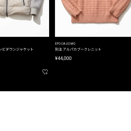
EPOCA UOMO
ンビダウンジャケット
別注 アルパカブークレニット
¥44,000