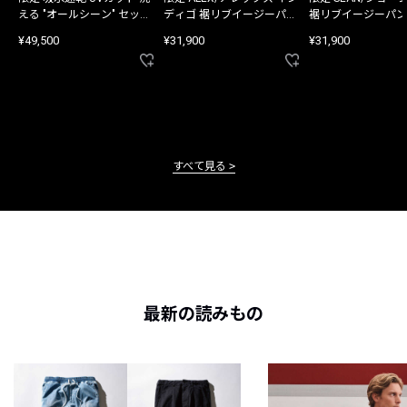
える "オールシーン" セット
ディゴ 裾リブイージーパン
裾リブイージーパン
アップ
ツ
¥49,500
¥31,900
¥31,900
すべて見る
最新の読みもの