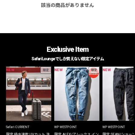
該当の商品がありません
Exclusive Item
Safari Loungeでしか買えない限定アイテム
NEW
NEW
NEW
限定
限定
Safari CURRENT
WP WESTPOINT
WP WESTPOINT
限定 吸水速乾 UVカット 洗
限定 ALEX/アレックス イン
限定 SEAN/ショー