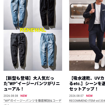
【新型も登場】大人気だっ
【吸水速乾、UV
た”WP”イージーパンツがリニ
るetc.】シーン
ューアル！
セットアップ！
NEW
NEW
2026.08.08
2026.08.07
“WP”のイージーパンツを徹底解説&コーデ
RECOMMEND ITEM vol.33