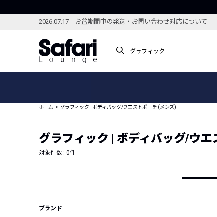
2026.07.17 お盆期間中の発送・お問い合わせ対応について
アイテム
スペシャル
カテゴリーから探す
スペシャルフィーチャ
ホーム
グラフィック | ボディバッグ/ウエストポーチ (メンズ)
ブランドから探す
特集記事
絞り込んで探す
グラフィック | ボディバッグ/ウエ
新着アイテム
コーディネート
編集部のおすすめアイテム
対象件数 :
0
件
編集部のおすすめコー
ランキング
雑誌・カタログ掲載アイテム
セール
ブランド