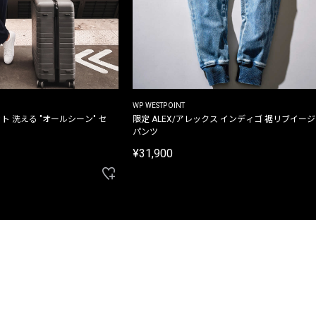
WP WESTPOINT
ト 洗える "オールシーン" セ
限定 ALEX/アレックス インディゴ 裾リブイー
パンツ
¥31,900