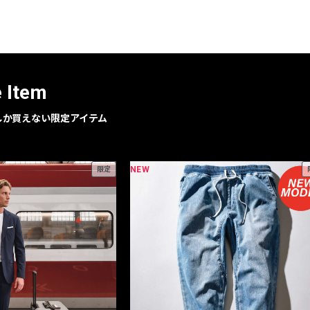
レコメンドアイテム
ピックアップアイテム
フォーカスブランド
セールおすすめアイテム
e Item
人気アイテム TOP 15
geでしか買えない限定アイテム
NEW
限定