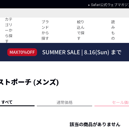
Safari公式ウェブマガジ
カテ
ブラ
絞り
読
ゴリ
ンド
込ん
み
ーか
から
で探
も
ら探
探す
す
の
す
読みもの
ガイド
ー
すべての記事
ショッピング
2026年のイチオシTシャツ！
初めての方
“WP”のイージーパンツを徹底解説&コ
Club Safari
ーデ紹介
ストポーチ (メンズ)
よくある質問
HOTなコーデ TOP20
会社概要
ディネート
新ブランドご紹介！
会員利用規約
すべて
通常価格
セール価
人気記事ランキング
プライバシー
バイヤーズ レコメンド
特定商取引に
今週の別注アイテム
該当の商品がありません
ウィークリーコーデ