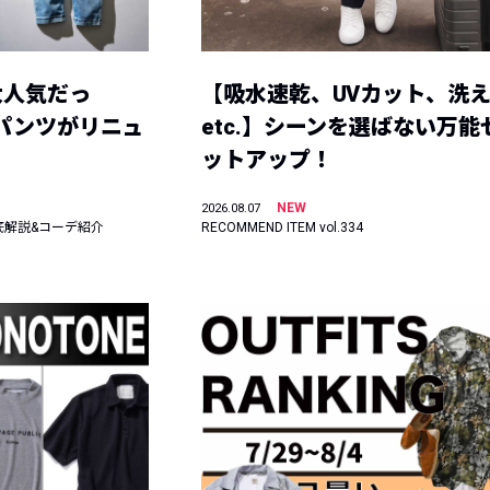
大人気だっ
【吸水速乾、UVカット、洗
ーパンツがリニュ
etc.】シーンを選ばない万能
ットアップ！
NEW
2026.08.07
底解説&コーデ紹介
RECOMMEND ITEM vol.334