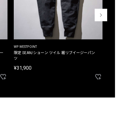
WP WESTPOINT
WP WESTPOINT
ジー
限定 SEAN/ショーン ツイル 裾リブイージーパン
限定 DAVID/デイヴィッド インデ
ツ
イージーパンツ
¥31,900
¥33,000