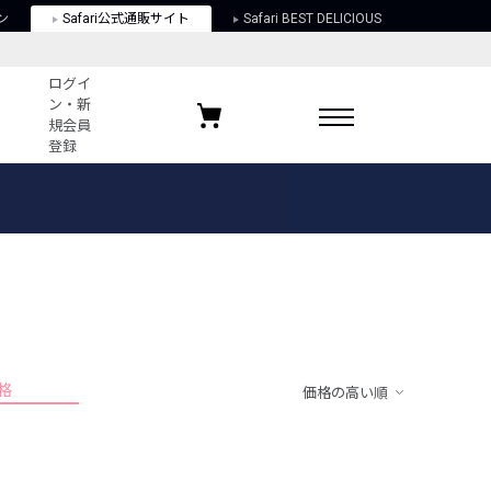
ン
Safari公式通販サイト
Safari BEST DELICIOUS
ログイ
ン・新
規会員
登録
ログイン・新規会員登録
お気に入りアイテム
ガイド
お気に入りブランド
お気に入り記事
最近チェックしたアイテム
格
価格の高い順
ポリシー
関する法律