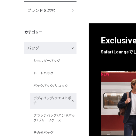
ブランドを選択
カテゴリー
Exclusiv
バッグ
Safari Loun
ショルダーバッグ
トートバッグ
NEW
NEW
限定
別注
バックパック/リュック
ボディバッグ/ウエストポー
チ
クラッチバッグ/ハンドバッ
グ/ブリーフケース
その他バッグ