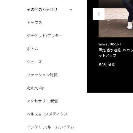
その他のカテゴリ
トップス
ジャケット/アウター
ACANTHUS
Safari CURRENT
ボトム
別注限定 フード付き チェックシャツジャケット
限定 吸水速乾 UVカッ
ットアップ
¥31,900
シューズ
¥49,500
ファッション雑貨
財布/小物
アクセサリー/時計
ヘルス&コスメティクス
インテリア/ルームアイテム