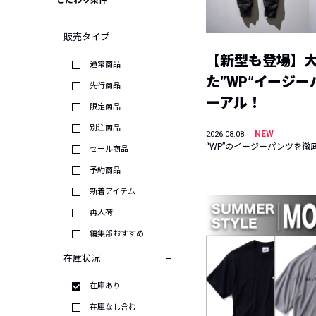
こだわり条件
販売タイプ
【新型も登場】
通常商品
た”WP”イージ
先行商品
ーアル！
限定商品
別注商品
NEW
2026.08.08
“WP”のイージーパンツを徹
セール商品
予約商品
新着アイテム
再入荷
編集部おすすめ
在庫状況
在庫あり
在庫なし含む