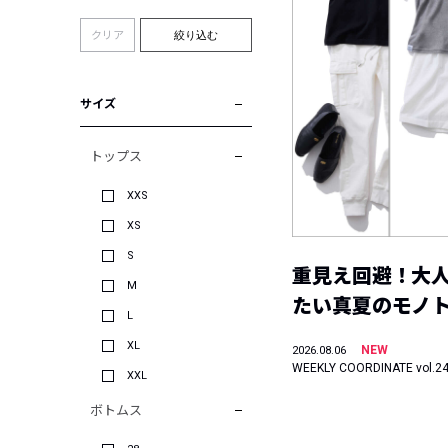
クリア
絞り込む
サイズ
トップス
XXS
XS
S
重見え回避！大
M
たい真夏のモノ
L
XL
NEW
2026.08.06
WEEKLY COORDINATE vol.2
XXL
ボトムス