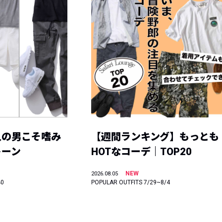
人の男こそ嗜み
【週間ランキング】もっとも
トーン
HOTなコーデ｜TOP20
NEW
2026.08.05
40
POPULAR OUTFITS 7/29~8/4