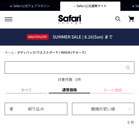
Safari公式ウェブマガジン
Safari公式通販サイト
Sa
ホーム
ボディバッグ/ウエストポーチ | YANUK (ヤヌーク)
対象件数 : 0件
通常価格
すべて
セール価格
絞り込み
価格の安い順
0 件