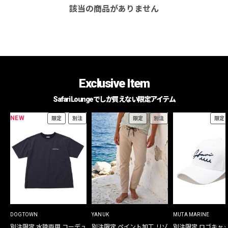
該当の商品がありません
Exclusive Item
Safari Loungeでしか買えない限定アイテム
NEW
限定
別注
限定
別注
限定
DOGTOWN
YANUK
MUTA MARINE
別注限定 水陸両用 コーデュ
別注限定 ペイント加工 リゾ
別注限定 ロゴキャ