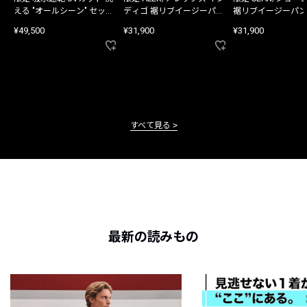
える "オールシーン" セット
ディゴ 裾リブイージーパン
裾リブイージーパン
アップ
ツ
¥49,500
¥31,900
¥31,900
すべて見る
最新の読みもの