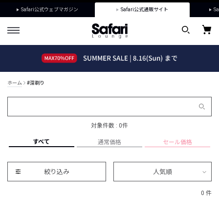
Safari公式ウェブマガジン
Safari公式通販サイト
Sa
ホーム
#深剃り
対象件数 : 0件
すべて
通常価格
セール価格
絞り込み
人気順
0 件