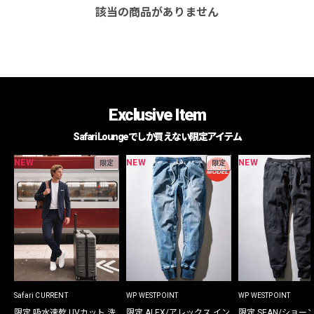
該当の商品がありません
Exclusive Item
Safari Loungeでしか買えない限定アイテム
NEW
NEW
NEW
限定
限定
Safari CURRENT
WP WESTPOINT
WP WESTPOINT
限定 吸水速乾 UVカット 洗
限定 ALEX/アレックス イン
限定 SEAN/ショー