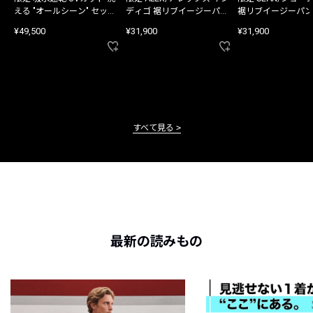
える "オールシーン" セット
ディゴ 裾リブイージーパン
裾リブイージーパン
アップ
ツ
¥49,500
¥31,900
¥31,900
すべて見る
最新の読みもの