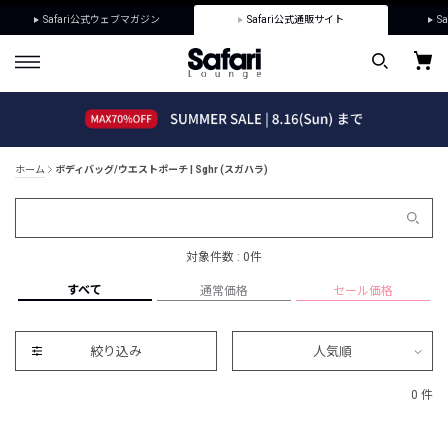
Safari公式ウェブマガジン
Safari公式通販サイト
Sa
ホーム
ボディバッグ/ウエストポーチ | Sghr (スガハラ)
対象件数 : 0件
すべて
通常価格
セール価格
絞り込み
人気順
0 件