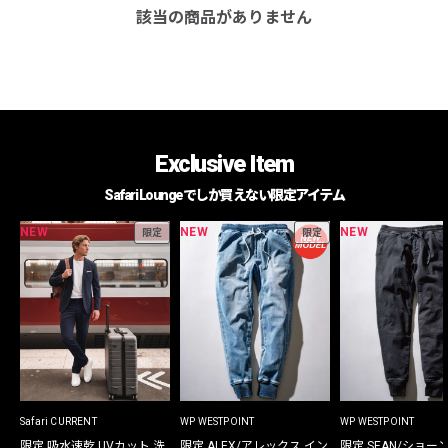
該当の商品がありません
Exclusive Item
Safari Loungeでしか買えない限定アイテム
NEW
NEW
NEW
限定
限定
Safari CURRENT
WP WESTPOINT
WP WESTPOINT
限定 吸水速乾 UVカット 洗
限定 ALEX/アレックス イン
限定 SEAN/ショー