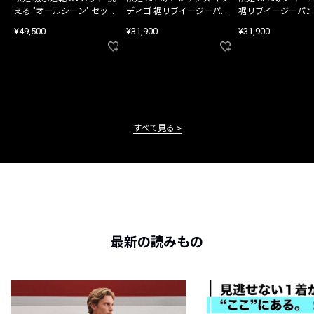
える "オールシーン" セット
ディゴ 裾リブイージーパン
裾リブイージーパン
アップ
ツ
¥49,500
¥31,900
¥31,900
すべて見る
最新の読みもの