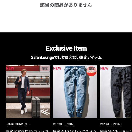
該当の商品がありません
Exclusive Item
Safari Loungeでしか買えない限定アイテム
NEW
NEW
NEW
限定
限定
Safari CURRENT
WP WESTPOINT
WP WESTPOINT
限定 吸水速乾 UVカット 洗
限定 ALEX/アレックス イン
限定 SEAN/ショー