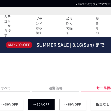
Safari公式ウェブマガジ
カテ
ブラ
絞り
読
ゴリ
ンド
込ん
み
ーか
から
で探
も
ら探
探す
す
の
す
読みもの
ガイド
ー
すべての記事
ショッピング
2026年のイチオシTシャツ！
初めての方
“WP”のイージーパンツを徹底解説&コ
Club Safari
ーデ紹介
よくある質問
HOTなコーデ TOP20
会社概要
ディネート
新ブランドご紹介！
会員利用規約
セール価
すべて
通常価格
人気記事ランキング
プライバシー
バイヤーズ レコメンド
特定商取引に
今週の別注アイテム
～30%OFF
～50%OFF
～80%OFF
指定なし
ウィークリーコーデ