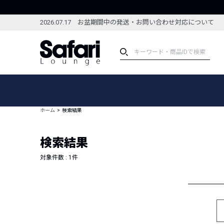
2026.07.17 お盆期間中の発送・お問い合わせ対応について
アイテム
スペシャル
カテゴリーから探す
スペシャルフィーチャ
ホーム
検索結果
ブランドから探す
特集記事
絞り込んで探す
検索結果
新着アイテム
コーディネート
編集部のおすすめアイテム
対象件数 :
1
件
編集部のおすすめコー
ランキング
雑誌・カタログ掲載アイテム
セール