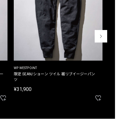
WP WESTPOINT
WP WESTPOINT
ジー
限定 SEAN/ショーン ツイル 裾リブイージーパン
限定 DAVID/デイヴィッド インデ
ツ
イージーパンツ
¥31,900
¥33,000