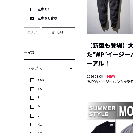
在庫あり
在庫なし含む
クリア
絞り込む
【新型も登場】
サイズ
た”WP”イージ
ーアル！
トップス
NEW
2026.08.08
XXS
“WP”のイージーパンツを徹
XS
S
M
L
XL