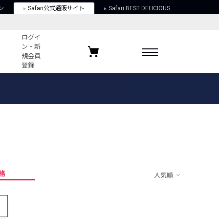
ン
Safari公式通販サイト
Safari BEST DELICIOUS
ログイ
ン・新
規会員
登録
ログイン・新規会員登録
お気に入りアイテム
ガイド
お気に入りブランド
お気に入り記事
最近チェックしたアイテム
格
人気順
ポリシー
関する法律