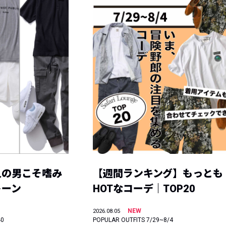
人の男こそ嗜み
【週間ランキング】もっとも
トーン
HOTなコーデ｜TOP20
NEW
2026.08.05
40
POPULAR OUTFITS 7/29~8/4