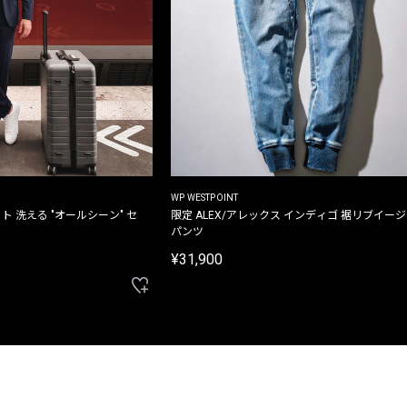
WP WESTPOINT
ト 洗える "オールシーン" セ
限定 ALEX/アレックス インディゴ 裾リブイー
パンツ
¥31,900