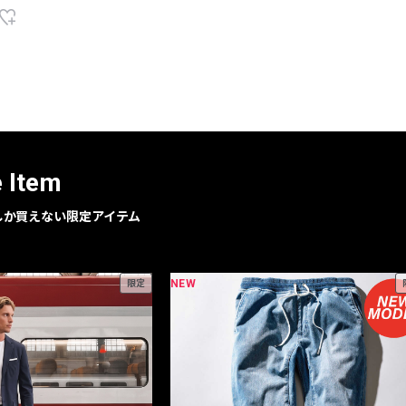
e Item
geでしか買えない限定アイテム
NEW
限定