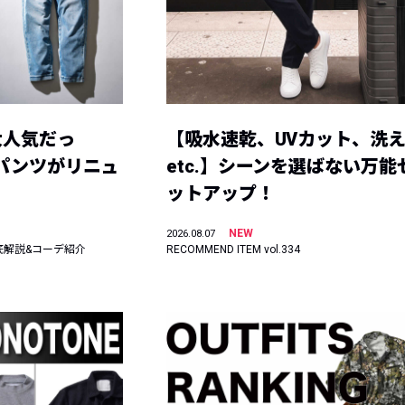
大人気だっ
【吸水速乾、UVカット、洗
ーパンツがリニュ
etc.】シーンを選ばない万能
ットアップ！
NEW
2026.08.07
底解説&コーデ紹介
RECOMMEND ITEM vol.334