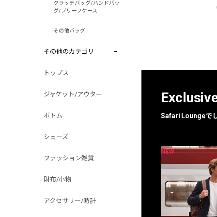
クラッチバッグ/ハンドバッ
グ/ブリーフケース
その他バッグ
その他のカテゴリ
トップス
Exclusiv
ジャケット/アウター
ボトム
Safari Loun
シューズ
NEW
NEW
限定
別注
ファッション雑貨
財布/小物
アクセサリー/時計