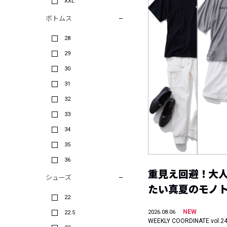
XXL
ボトムス
28
29
30
31
32
33
34
35
36
重見え回避！大
シューズ
たい真夏のモノ
22
NEW
2026.08.06
22.5
WEEKLY COORDINATE vol.2