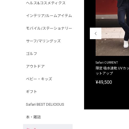
ヘルス&コスメティクス
インテリア/ルームアイテム
モバイル/ステーショナリー
サーフ/マリングッズ
ゴルフ
ACANTHUS
Safari CURRENT
アウトドア
別注限定 フード付き チェックシャツジャケット
限定 吸水速乾 UVカッ
ットアップ
¥31,900
ベビー・キッズ
¥49,500
ギフト
Safari BEST DELICIOUS
本・雑誌