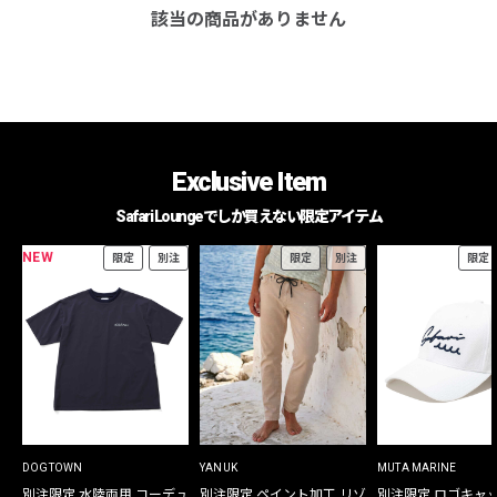
該当の商品がありません
Exclusive Item
Safari Loungeでしか買えない限定アイテム
NEW
限定
別注
限定
別注
限定
DOGTOWN
YANUK
MUTA MARINE
別注限定 水陸両用 コーデュ
別注限定 ペイント加工 リゾ
別注限定 ロゴキャ