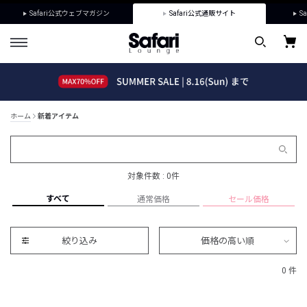
Safari公式ウェブマガジン
Safari公式通販サイト
Sa
ホーム
新着アイテム
対象件数 : 0件
すべて
通常価格
セール価格
絞り込み
価格の高い順
0 件