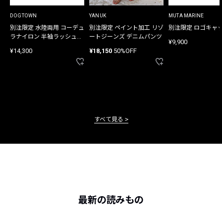
DOGTOWN
YANUK
MUTA MARINE
別注限定 水陸両用 コーデュ
別注限定 ペイント加工 リゾ
別注限定 ロゴキャ
ラナイロン 半袖ラッシュガ
ートジーンズ デニムパンツ
¥9,900
ード
¥14,300
¥18,150
50%OFF
すべて見る
最新の読みもの