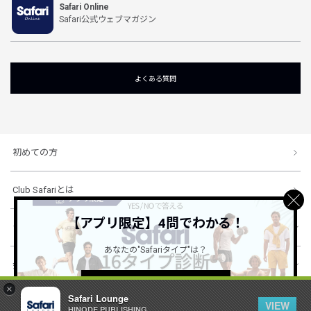
Safari Online
Safari公式ウェブマガジン
よくある質問
初めての方
Club Safariとは
【アプリ限定】4問でわかる！
ショッピングガイド
あなたの"Safariタイプ"は？
会社概要・規約
詳しくはこちら ＞
×
Safari Lounge
VIEW
HINODE PUBLISHING ..
© 1996-2026 HINODE PUBLISHING co., ltd. All Rights Reserved.