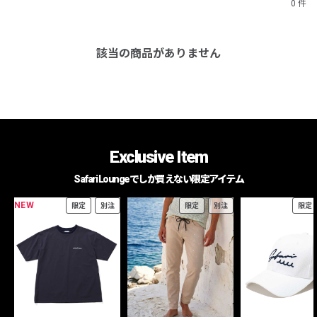
0 件
該当の商品がありません
Exclusive Item
Safari Loungeでしか買えない限定アイテム
NEW
限定
別注
限定
別注
限定