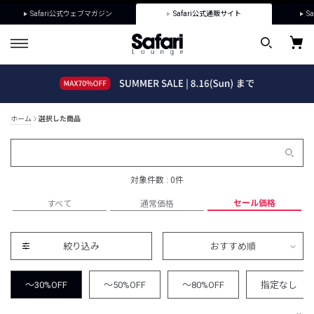
Safari公式ウェブマガジン
Safari公式通販サイト
Sa
ホーム
選択した商品
対象件数 : 0件
セール価格
すべて
通常価格
絞り込み
おすすめ順
～30%OFF
～50%OFF
～80%OFF
指定なし