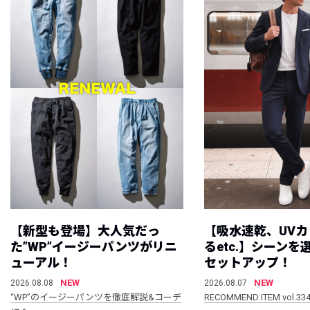
【新型も登場】大人気だっ
【吸水速乾、UV
た”WP”イージーパンツがリニ
るetc.】シーン
ューアル！
セットアップ！
NEW
NEW
2026.08.08
2026.08.07
“WP”のイージーパンツを徹底解説&コーデ
RECOMMEND ITEM vol.33