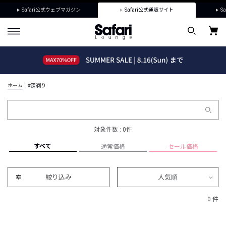
Safari公式ウェブマガジン
Safari公式通販サイト
Sa
ホーム
#深剃り
対象件数 : 0件
すべて
通常価格
セール価格
絞り込み
人気順
0 件