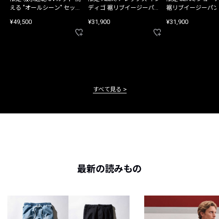
える "オールシーン" セット
ディゴ 裾リブイージーパン
裾リブイージーパン
アップ
ツ
¥49,500
¥31,900
¥31,900
すべて見る
最新の読みもの