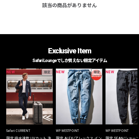
該当の商品がありません
Exclusive Item
Safari Loungeでしか買えない限定アイテム
NEW
NEW
NEW
限定
限定
Safari CURRENT
WP WESTPOINT
WP WESTPOINT
限定 吸水速乾 UVカット 洗
限定 ALEX/アレックス イン
限定 SEAN/ショー