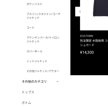
ダウンベスト
ブルゾン/スタジャン/コーチ
ジャケット
コート
THE DUFFER OF ST.GEORGE
DOGTOWN
マウンテンパーカ/ナイロン
別注限定 ピグメントダイ バックプリント サーフ
別注限定 水陸両用 
ジャケット
プリントTシャツ
シュガード
カバーオール
¥9,900
¥14,300
ニットジャケット
その他ジャケット/アウター
その他のカテゴリ
トップス
ボトム