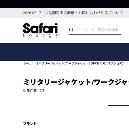
2026.07.17 お盆期間中の発送・お問い合わせ対応について
アイテム
スペシャル
カテゴリーから探す
スペシャルフィーチャ
ホーム
ミリタリージャケット/ワークジャケット | OFFSHORE (オフショア)
ブランドから探す
特集記事
絞り込んで探す
ミリタリージャケット/ワークジャケット
新着アイテム
コーディネート
編集部のおすすめアイテム
対象件数 :
0
件
編集部のおすすめコー
ランキング
雑誌・カタログ掲載アイテム
セール
ブランド