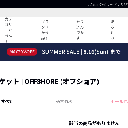
Safari公式ウェブマガジ
カテ
ブラ
絞り
読
ゴリ
ンド
込ん
み
ーか
から
で探
も
ら探
探す
す
の
す
読みもの
ガイド
ー
すべての記事
ショッピング
2026年のイチオシTシャツ！
初めての方
“WP”のイージーパンツを徹底解説&コ
Club Safari
ーデ紹介
 | OFFSHORE (オフショア)
よくある質問
HOTなコーデ TOP20
会社概要
ディネート
新ブランドご紹介！
会員利用規約
すべて
通常価格
セール価
人気記事ランキング
プライバシー
バイヤーズ レコメンド
特定商取引に
今週の別注アイテム
該当の商品がありません
ウィークリーコーデ