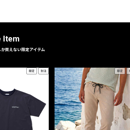
レコメンドアイテム
ピックアップアイテム
フォーカスブランド
セールおすすめアイテム
e Item
人気アイテム TOP 15
geでしか買えない限定アイテム
限定
別注
限定