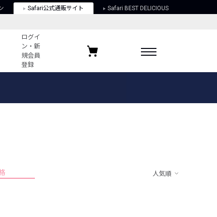
ン
Safari公式通販サイト
Safari BEST DELICIOUS
ログイ
ン・新
規会員
登録
ログイン・新規会員登録
お気に入りアイテム
ガイド
お気に入りブランド
お気に入り記事
最近チェックしたアイテム
格
人気順
ポリシー
関する法律