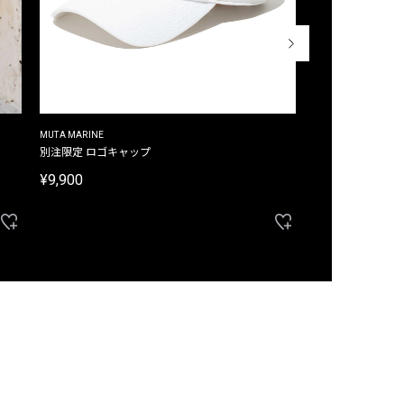
MUTA MARINE
CROSSLEY
ム
別注限定 ロゴキャップ
別注限定 ノースリ
¥9,900
¥8,580
40%OFF