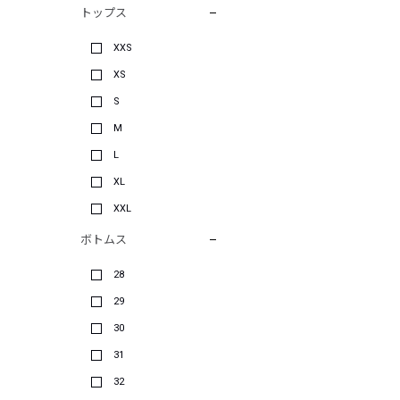
トップス
XXS
XS
S
M
L
XL
XXL
ボトムス
28
29
30
31
32