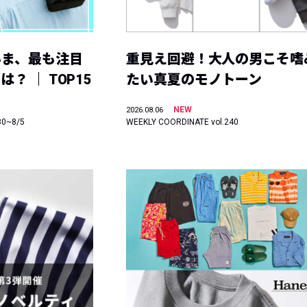
いま、最も注目
重見え回避！大人の男こそ嗜
？ ｜ TOP15
たい真夏のモノトーン
NEW
2026.08.06
30~8/5
WEEKLY COORDINATE vol.240