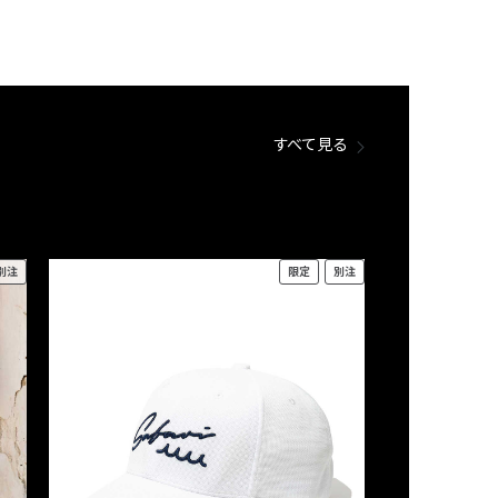
すべて見る
別注
限定
別注