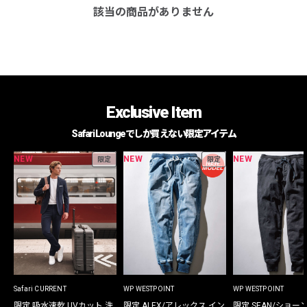
該当の商品がありません
Exclusive Item
Safari Loungeでしか買えない限定アイテム
NEW
NEW
NEW
限定
限定
Safari CURRENT
WP WESTPOINT
WP WESTPOINT
限定 吸水速乾 UVカット 洗
限定 ALEX/アレックス イン
限定 SEAN/ショー