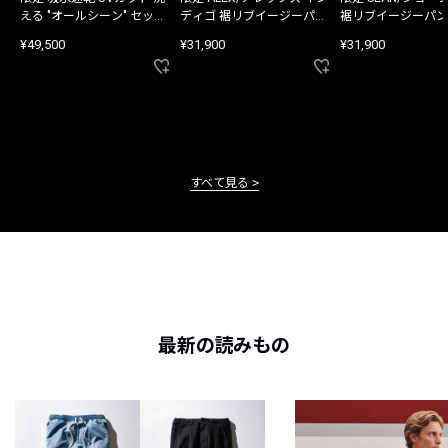
える "オールシーン" セット
ディゴ 裾リブイージーパン
裾リブイージーパン
アップ
ツ
¥49,500
¥31,900
¥31,900
すべて見る
最新の読みもの