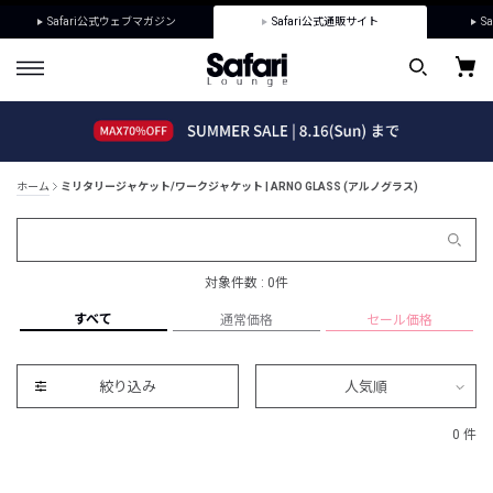
Safari公式ウェブマガジン
Safari公式通販サイト
Sa
ホーム
ミリタリージャケット/ワークジャケット | ARNO GLASS (アルノグラス)
対象件数 : 0件
すべて
通常価格
セール価格
絞り込み
人気順
0 件