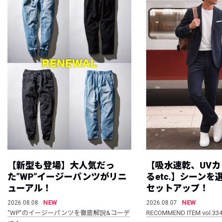
【新型も登場】大人気だっ
【吸水速乾、UV
た”WP”イージーパンツがリニ
るetc.】シーン
ューアル！
セットアップ！
NEW
NEW
2026.08.08
2026.08.07
“WP”のイージーパンツを徹底解説&コーデ
RECOMMEND ITEM vol.33