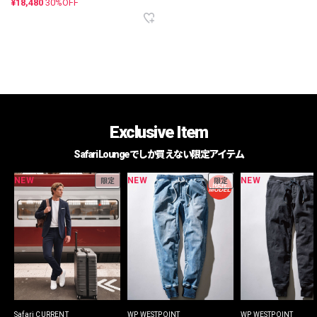
¥18,480
30%OFF
Exclusive Item
Safari Loungeでしか買えない限定アイテム
NEW
NEW
NEW
限定
限定
Safari CURRENT
WP WESTPOINT
WP WESTPOINT