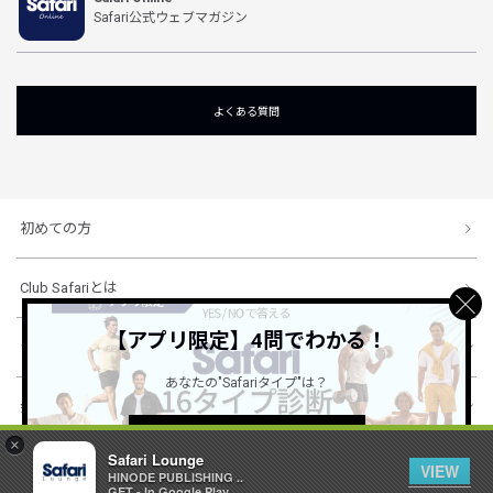
Safari公式ウェブマガジン
よくある質問
初めての方
Club Safariとは
【アプリ限定】4問でわかる！
ショッピングガイド
あなたの"Safariタイプ"は？
会社概要・規約
詳しくはこちら ＞
×
Safari Lounge
VIEW
HINODE PUBLISHING ..
© 1996-2026 HINODE PUBLISHING co., ltd. All Rights Reserved.
GET - In Google Play