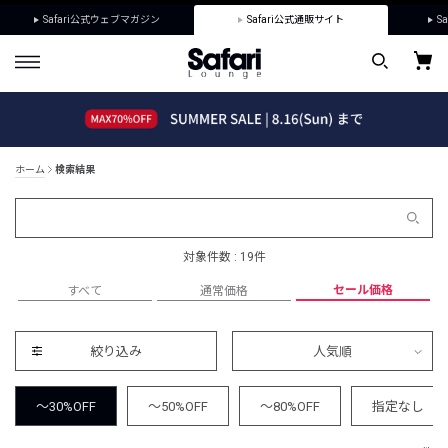
Safari公式ウェブマガジン
Safari公式通販サイト
Sa
ホーム
検索結果
対象件数 : 19件
セール価格
すべて
通常価格
絞り込み
人気順
～30%OFF
～50%OFF
～80%OFF
指定なし