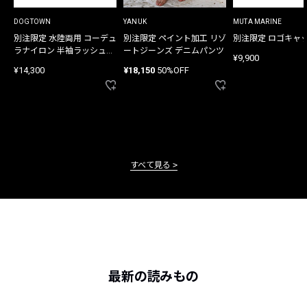
DOGTOWN
YANUK
MUTA MARINE
別注限定 水陸両用 コーデュ
別注限定 ペイント加工 リゾ
別注限定 ロゴキャ
ラナイロン 半袖ラッシュガ
ートジーンズ デニムパンツ
¥9,900
ード
¥14,300
¥18,150
50%OFF
すべて見る
最新の読みもの