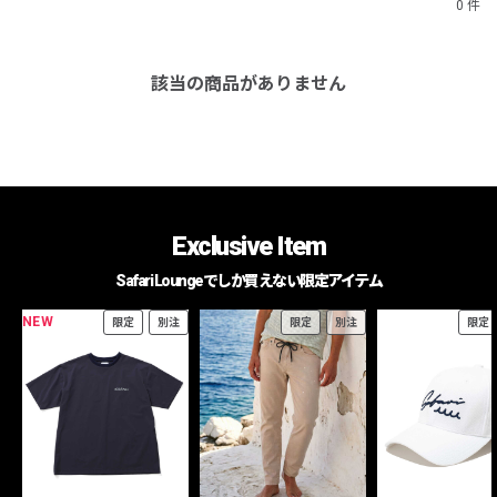
0 件
該当の商品がありません
Exclusive Item
Safari Loungeでしか買えない限定アイテム
NEW
限定
別注
限定
別注
限定