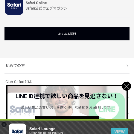
Safari Online
Safari公式ウェブマガジン
よくある質問
初めての方
Club Safariとは
LINE ID連携で欲しい商品を見逃さない！
ショッピングガイド
欲しい商品の買い逃しを防ぐ便利な通知をお届けします。
会社概要・規約
詳しくはこちら ＞
×
Safari Lounge
VIEW
HINODE PUBLISHING ..
© 1996-2026 HINODE PUBLISHING co., ltd. All Rights Reserved.