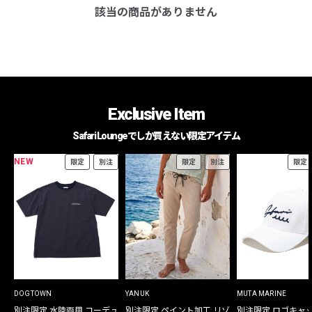
該当の商品がありません
Exclusive Item
Safari Loungeでしか買えない限定アイテム
NEW
限定
別注
限定
別注
限定
DOGTOWN
YANUK
MUTA MARINE
別注限定 水陸両用 コーデュ
別注限定 ペイント加工 リゾ
別注限定 ロゴキャ