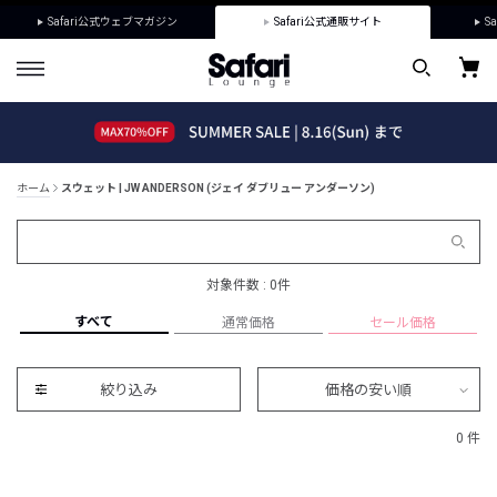
Safari公式ウェブマガジン
Safari公式通販サイト
Sa
ホーム
スウェット | JW ANDERSON (ジェイ ダブリュー アンダーソン)
対象件数 : 0件
すべて
通常価格
セール価格
絞り込み
価格の安い順
0 件