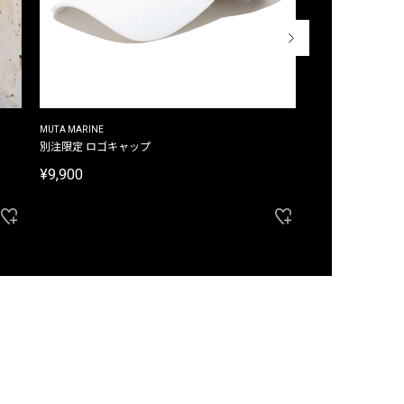
MUTA MARINE
CROSSLEY
ム
別注限定 ロゴキャップ
別注限定 ノースリ
¥9,900
¥8,580
40%OFF