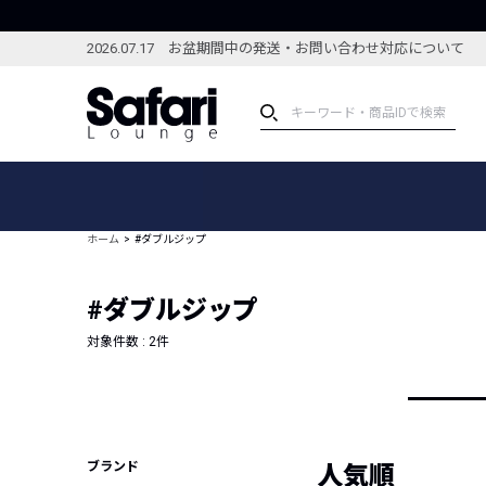
2026.07.17 お盆期間中の発送・お問い合わせ対応について
アイテム
スペシャル
カテゴリーから探す
スペシャルフィーチャ
ホーム
#ダブルジップ
ブランドから探す
特集記事
絞り込んで探す
#ダブルジップ
新着アイテム
コーディネート
編集部のおすすめアイテム
対象件数 :
2
件
編集部のおすすめコー
ランキング
雑誌・カタログ掲載アイテム
セール
ブランド
人気順