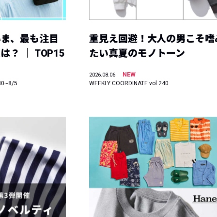
いま、最も注目
重見え回避！大人の男こそ嗜
？ ｜ TOP15
たい真夏のモノトーン
NEW
2026.08.06
30~8/5
WEEKLY COORDINATE vol.240