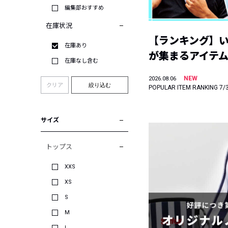
編集部おすすめ
在庫状況
【ランキング】
在庫あり
が集まるアイテムは
在庫なし含む
NEW
2026.08.06
クリア
絞り込む
POPULAR ITEM RANKING 7/
サイズ
トップス
XXS
XS
S
M
L