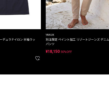
YANUK
コーデュラナイロン 半袖ラッ
別注限定 ペイント加工 リゾートジーンズ デニ
パンツ
¥18,150
50%OFF