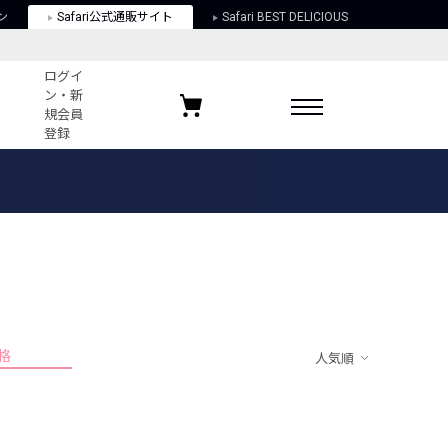
ン
Safari公式通販サイト
Safari BEST DELICIOUS
ログイ
ン・新
規会員
登録
ログイン・新規会員登録
お気に入りアイテム
ガイド
お気に入りブランド
お気に入り記事
最近チェックしたアイテム
格
人気順
ポリシー
関する法律