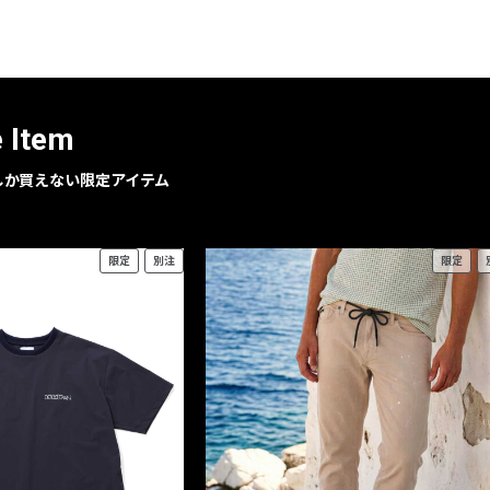
e Item
geでしか買えない限定アイテム
限定
別注
限定