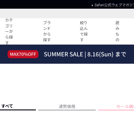
Safari公式ウェブマガジ
カテ
ブラ
絞り
読
ゴリ
ンド
込ん
み
ーか
から
で探
も
ら探
探す
す
の
す
読みもの
ガイド
ー
すべての記事
ショッピング
2026年のイチオシTシャツ！
初めての方
“WP”のイージーパンツを徹底解説&コ
Club Safari
ーデ紹介
よくある質問
HOTなコーデ TOP20
会社概要
ディネート
新ブランドご紹介！
会員利用規約
すべて
通常価格
セール価
人気記事ランキング
プライバシー
バイヤーズ レコメンド
特定商取引に
今週の別注アイテム
ウィークリーコーデ