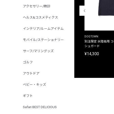
アクセサリー/時計
ヘルス&コスメティクス
インテリア/ルームアイテム
THE DUFFER OF ST.GEORGE
DOGTOWN
モバイル/ステーショナリー
別注限定 ピグメントダイ バックプリント サーフ
別注限定 水陸両用 
プリントTシャツ
シュガード
サーフ/マリングッズ
¥9,900
¥14,300
ゴルフ
アウトドア
ベビー・キッズ
ギフト
Safari BEST DELICIOUS