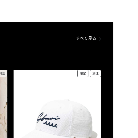
すべて見る
別注
限定
別注