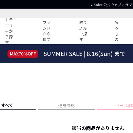
Safari公式ウェブマガジ
カテ
ブラ
絞り
読
ゴリ
ンド
込ん
み
ーか
から
で探
も
ら探
探す
す
の
す
読みもの
ガイド
ー
すべての記事
ショッピング
2026年のイチオシTシャツ！
初めての方
“WP”のイージーパンツを徹底解説&コ
Club Safari
ーデ紹介
よくある質問
HOTなコーデ TOP20
会社概要
ディネート
新ブランドご紹介！
会員利用規約
すべて
通常価格
セール価
人気記事ランキング
プライバシー
バイヤーズ レコメンド
特定商取引に
今週の別注アイテム
該当の商品がありません
ウィークリーコーデ