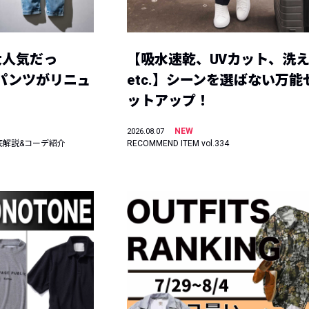
大人気だっ
【吸水速乾、UVカット、洗
ーパンツがリニュ
etc.】シーンを選ばない万能
ットアップ！
NEW
2026.08.07
底解説&コーデ紹介
RECOMMEND ITEM vol.334