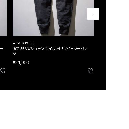
WP WESTPOINT
WP WESTPOINT
ジー
限定 SEAN/ショーン ツイル 裾リブイージーパン
限定 DAVID/デイヴィッド インデ
ツ
イージーパンツ
¥31,900
¥33,000