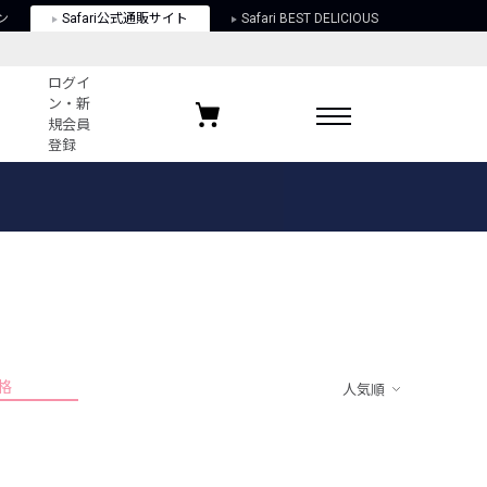
ン
Safari公式通販サイト
Safari BEST DELICIOUS
ログイ
ン・新
規会員
登録
ログイン・新規会員登録
お気に入りアイテム
ガイド
お気に入りブランド
お気に入り記事
最近チェックしたアイテム
格
人気順
ポリシー
関する法律