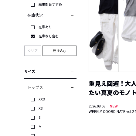
編集部おすすめ
在庫状況
在庫あり
在庫なし含む
クリア
絞り込む
サイズ
重見え回避！大
トップス
たい真夏のモノ
XXS
NEW
2026.08.06
XS
WEEKLY COORDINATE vol.2
S
M
L