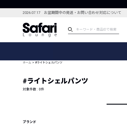
2026.07.17 お盆期間中の発送・お問い合わせ対応について
アイテム
スペシャル
カテゴリーから探す
スペシャルフィーチャ
ホーム
#ライトシェルパンツ
ブランドから探す
特集記事
絞り込んで探す
#ライトシェルパンツ
新着アイテム
コーディネート
編集部のおすすめアイテム
対象件数 :
0
件
編集部のおすすめコー
ランキング
雑誌・カタログ掲載アイテム
セール
ブランド