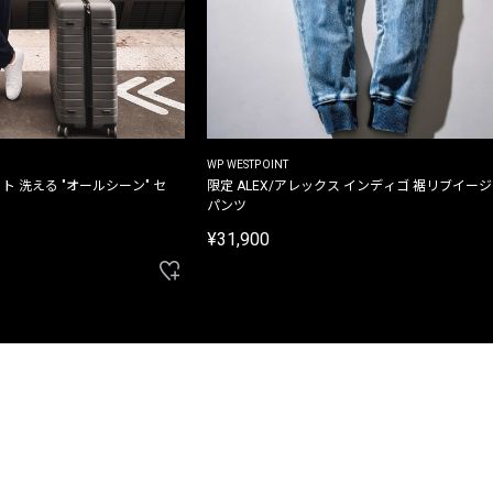
WP WESTPOINT
ト 洗える "オールシーン" セ
限定 ALEX/アレックス インディゴ 裾リブイー
パンツ
¥31,900