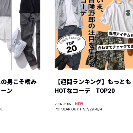
人の男こそ嗜み
【週間ランキング】もっとも
トーン
HOTなコーデ｜TOP20
NEW
2026.08.05
40
POPULAR OUTFITS 7/29~8/4