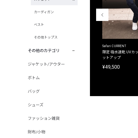
カーディガン
ベスト
その他トップス
ACANTHUS
Safari CURRENT
その他のカテゴリ
別注限定 フード付き チェックシャツジャケット
限定 吸水速乾 UVカッ
ットアップ
¥31,900
ジャケット/アウター
¥49,500
ボトム
バッグ
シューズ
ファッション雑貨
財布/小物