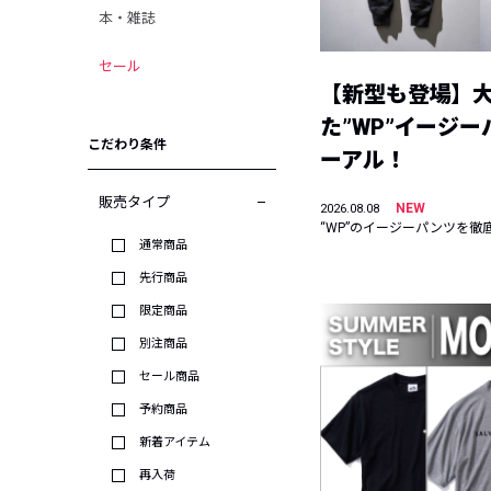
本・雑誌
セール
【新型も登場】
た”WP”イージ
こだわり条件
ーアル！
販売タイプ
NEW
2026.08.08
“WP”のイージーパンツを徹
通常商品
先行商品
限定商品
別注商品
セール商品
予約商品
新着アイテム
再入荷