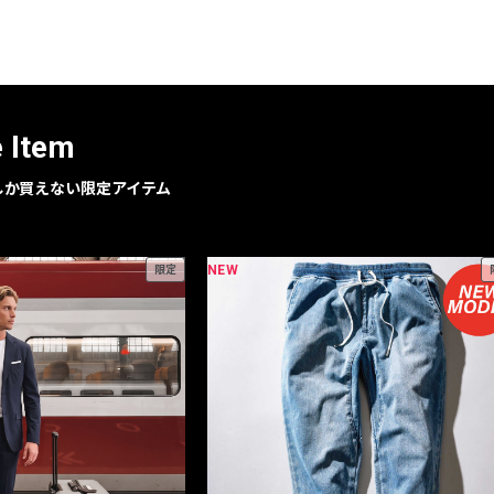
レコメンドアイテム
ピックアップアイテム
フォーカスブランド
セールおすすめアイテム
e Item
人気アイテム TOP 15
geでしか買えない限定アイテム
NEW
限定