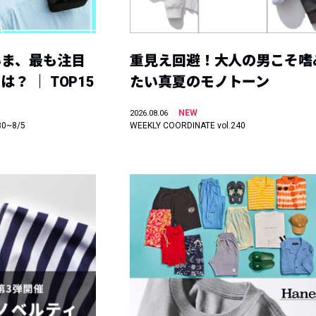
いま、最も注目
重見え回避！大人の男こそ嗜
？ ｜ TOP15
たい真夏のモノトーン
NEW
2026.08.06
30~8/5
WEEKLY COORDINATE vol.240