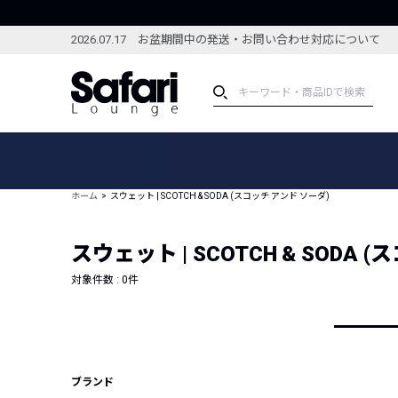
2026.07.17 お盆期間中の発送・お問い合わせ対応について
アイテム
スペシャル
カテゴリーから探す
スペシャルフィーチャ
ホーム
スウェット | SCOTCH & SODA (スコッチ アンド ソーダ)
ブランドから探す
特集記事
絞り込んで探す
スウェット | SCOTCH & SODA 
新着アイテム
コーディネート
編集部のおすすめアイテム
対象件数 :
0
件
編集部のおすすめコー
ランキング
雑誌・カタログ掲載アイテム
セール
ブランド