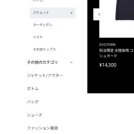
パーカ
スウェット
カーディガン
ベスト
THE DUFFER OF ST.GEORGE
DOGTOWN
その他トップス
別注限定 ピグメントダイ バックプリント サーフ
別注限定 水陸両用 
プリントTシャツ
シュガード
その他のカテゴリ
¥9,900
¥14,300
ジャケット/アウター
ボトム
バッグ
シューズ
ファッション雑貨