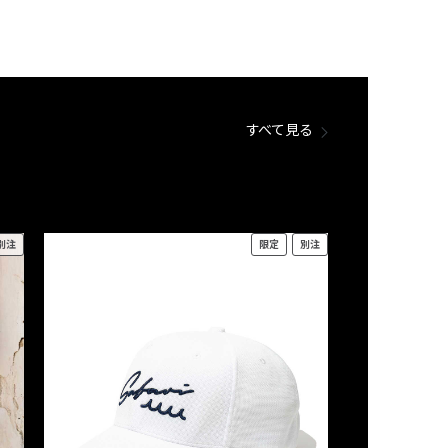
すべて見る
別注
限定
別注