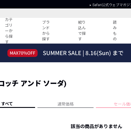
Safari公式ウェブマガジ
カテ
ブラ
絞り
読
ゴリ
ンド
込ん
み
ーか
から
で探
も
ら探
探す
す
の
す
読みもの
ガイド
ー
すべての記事
ショッピング
2026年のイチオシTシャツ！
初めての方
“WP”のイージーパンツを徹底解説&コ
Club Safari
ーデ紹介
(スコッチ アンド ソーダ)
よくある質問
HOTなコーデ TOP20
会社概要
ディネート
新ブランドご紹介！
会員利用規約
すべて
通常価格
セール価
人気記事ランキング
プライバシー
バイヤーズ レコメンド
特定商取引に
今週の別注アイテム
該当の商品がありません
ウィークリーコーデ