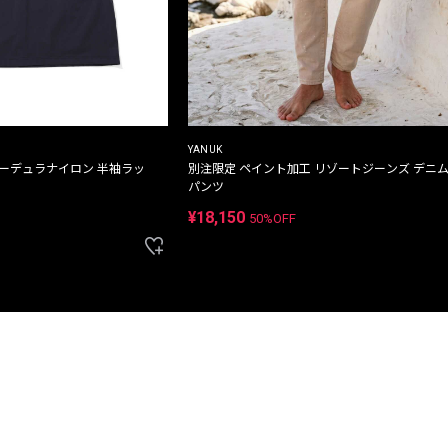
YANUK
コーデュラナイロン 半袖ラッ
別注限定 ペイント加工 リゾートジーンズ デニ
パンツ
¥18,150
50%OFF