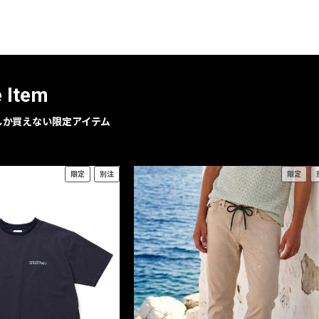
レコメンドアイテム
ピックアップアイテム
フォーカスブランド
セールおすすめアイテム
e Item
人気アイテム TOP 15
geでしか買えない限定アイテム
限定
別注
限定