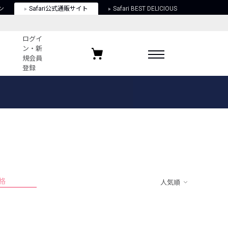
ン
Safari公式通販サイト
Safari BEST DELICIOUS
ログイ
ン・新
規会員
登録
ログイン・新規会員登録
お気に入りアイテム
ガイド
お気に入りブランド
お気に入り記事
最近チェックしたアイテム
格
人気順
ポリシー
関する法律