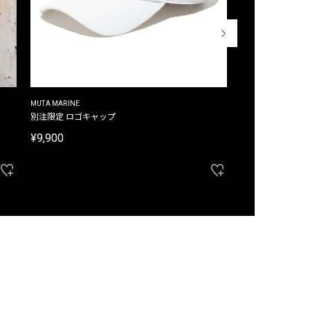
MUTA MARINE
CROSSLEY
ム
別注限定 ロゴキャップ
別注限定 ノースリ
¥9,900
¥8,580
40%OFF