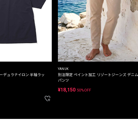
YANUK
コーデュラナイロン 半袖ラッ
別注限定 ペイント加工 リゾートジーンズ デニ
パンツ
¥18,150
50%OFF