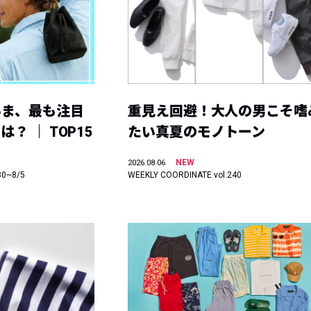
いま、最も注目
重見え回避！大人の男こそ嗜
？ ｜ TOP15
たい真夏のモノトーン
NEW
2026.08.06
30~8/5
WEEKLY COORDINATE vol.240