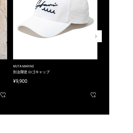
MUTA MARINE
CROSSLEY
ム
別注限定 ロゴキャップ
別注限定 ノースリ
¥9,900
¥8,580
40%OFF