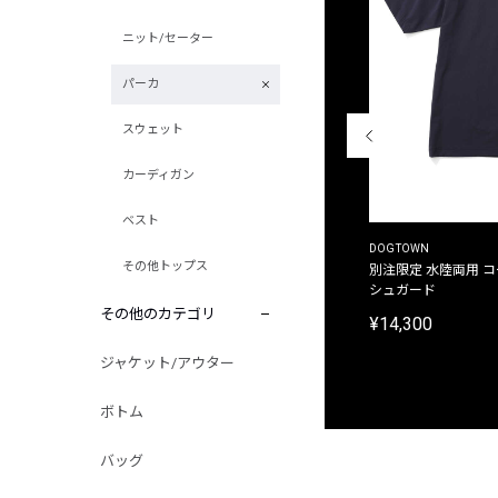
ニット/セーター
パーカ
スウェット
カーディガン
ベスト
THE DUFFER OF ST.GEORGE
DOGTOWN
その他トップス
別注限定 ピグメントダイ バックプリント サーフ
別注限定 水陸両用 
プリントTシャツ
シュガード
その他のカテゴリ
¥9,900
¥14,300
ジャケット/アウター
ボトム
バッグ