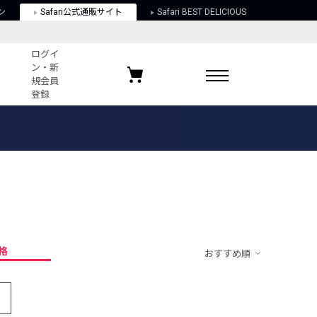
ン
Safari公式通販サイト
Safari BEST DELICIOUS
ログイ
ン・新
規会員
登録
ログイン・新規会員登録
お気に入りアイテム
ガイド
お気に入りブランド
お気に入り記事
最近チェックしたアイテム
格
おすすめ順
ポリシー
関する法律