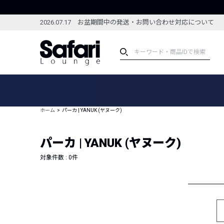
2026.07.17 お盆期間中の発送・お問い合わせ対応について
アイテム
スペシャル
カテゴリーから探す
スペシャルフィーチャ
ホーム
パーカ | YANUK (ヤヌーク)
ブランドから探す
特集記事
絞り込んで探す
パーカ | YANUK (ヤヌーク)
新着アイテム
コーディネート
編集部のおすすめアイテム
対象件数 :
0
件
編集部のおすすめコー
ランキング
雑誌・カタログ掲載アイテム
セール