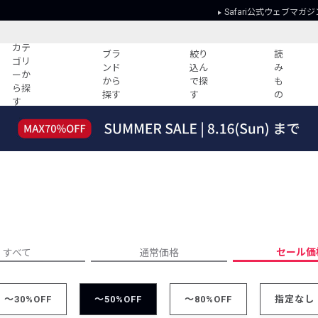
Safari公式ウェブマガジ
カテ
ブラ
絞り
読
ゴリ
ンド
込ん
み
ーか
から
で探
も
ら探
探す
す
の
す
読みもの
ガイド
ー
すべての記事
ショッピング
2026年のイチオシTシャツ！
初めての方
“WP”のイージーパンツを徹底解説&コ
Club Safari
ーデ紹介
よくある質問
HOTなコーデ TOP20
会社概要
ディネート
新ブランドご紹介！
会員利用規約
セール価
すべて
通常価格
人気記事ランキング
プライバシー
バイヤーズ レコメンド
特定商取引に
今週の別注アイテム
～30%OFF
～50%OFF
～80%OFF
指定なし
ウィークリーコーデ