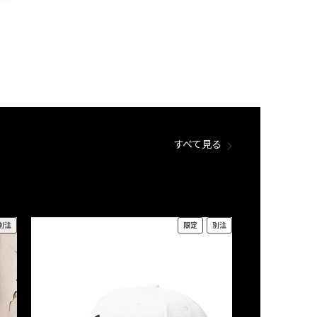
すべて見る
別注
限定
別注