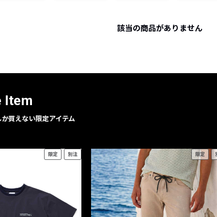
レコメンドアイテム
ピックアップアイテム
該当の商品がありません
フォーカスブランド
セールおすすめアイテム
人気アイテム TOP 15
e Item
geでしか買えない限定アイテム
限定
別注
限定