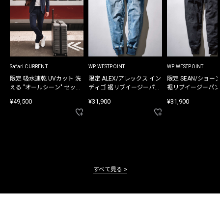
Safari CURRENT
WP WESTPOINT
WP WESTPOINT
限定 吸水速乾 UVカット 洗
限定 ALEX/アレックス イン
限定 SEAN/ショー
える "オールシーン" セット
ディゴ 裾リブイージーパン
裾リブイージーパン
アップ
ツ
¥49,500
¥31,900
¥31,900
すべて見る