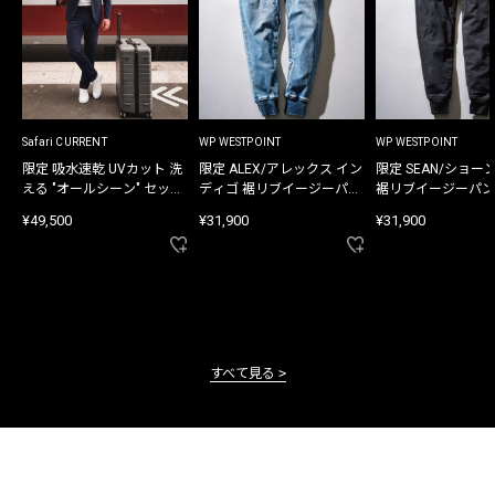
Safari CURRENT
WP WESTPOINT
WP WESTPOINT
限定 吸水速乾 UVカット 洗
限定 ALEX/アレックス イン
限定 SEAN/ショー
える "オールシーン" セット
ディゴ 裾リブイージーパン
裾リブイージーパン
アップ
ツ
¥49,500
¥31,900
¥31,900
すべて見る