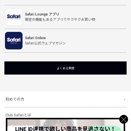
Safari Lounge アプリ
限定の機能もあるアプリでサクサクお買い物
Safari Online
Safari公式ウェブマガジン
よくある質問
初めての方
Club Safariとは
LINE ID連携で欲しい商品を見逃さない！
ショッピングガイド