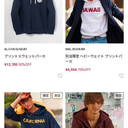
ALOHA SUNDAY
MALIBUFARM
プリントスウェットパーカ
別注限定 ヘビーウェイト プリントパ
ーカ
¥12,705
30%OFF
¥4,554
70%OFF
SOLD OUT
限定
別注
限定