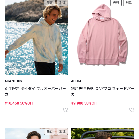
限定
別注
先行
別注
ACANTHUS
AOURE
別注限定 タイダイ プルオーバーパー
別注先行 PABLO/パブロ フェードパー
カ
カ
¥10,450
50%OFF
¥9,900
50%OFF
先行
別注