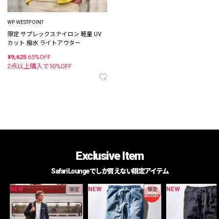
WP WESTPOINT
限定 サプレックスナイロン 軽量 UV
カット 撥水 ライトアウター
¥9,625
65%OFF
2点以上購入で
10
%OFF
Exclusive Item
Safari Loungeでしか買えない限定アイテム
NEW
NEW
NEW
限定
限定