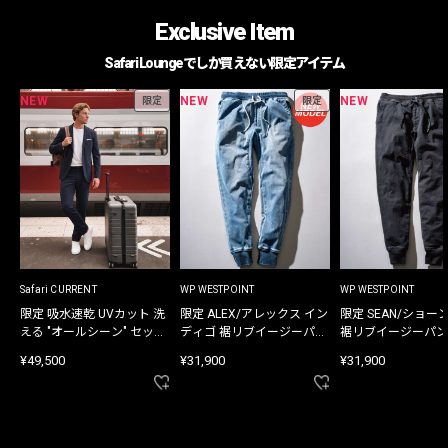
Exclusive Item
Safari Loungeでしか買えない限定アイテム
NEW
NEW
NEW
限定
限定
Safari CURRENT
WP WESTPOINT
WP WESTPOINT
限定 吸水速乾 UVカット 洗
限定 ALEX/アレックス イン
限定 SEAN/ショー
える "オールシーン" セット
ディゴ 裾リブイージーパン
裾リブイージーパン
アップ
ツ
¥49,500
¥31,900
¥31,900