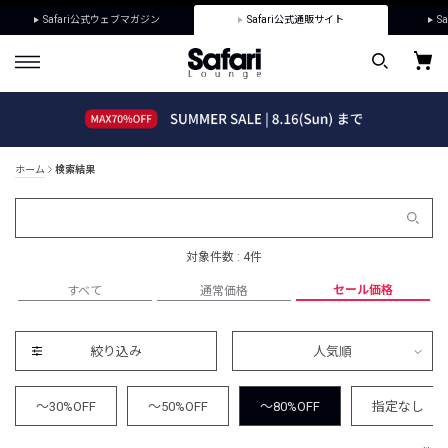
Safari公式ウェブマガジン
Safari公式通販サイト
Sa
ホーム
検索結果
対象件数 : 4件
セール価格
すべて
通常価格
絞り込み
人気順
～30%OFF
～50%OFF
～80%OFF
指定なし