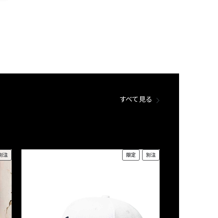
すべて見る
別注
限定
別注