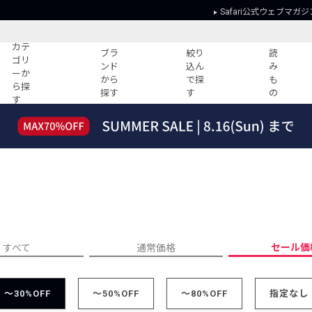
Safari公式ウェブマガジ
カテ
ブラ
絞り
読
ゴリ
ンド
込ん
み
ーか
から
で探
も
ら探
探す
す
の
す
読みもの
ガイド
ー
すべての記事
ショッピング
2026年のイチオシTシャツ！
初めての方
“WP”のイージーパンツを徹底解説&コ
Club Safari
ーデ紹介
よくある質問
HOTなコーデ TOP20
会社概要
ディネート
新ブランドご紹介！
会員利用規約
セール価
すべて
通常価格
人気記事ランキング
プライバシー
バイヤーズ レコメンド
特定商取引に
今週の別注アイテム
～30%OFF
～50%OFF
～80%OFF
指定なし
ウィークリーコーデ