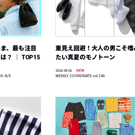
いま、最も注目
重見え回避！大人の男こそ嗜
？ ｜ TOP15
たい真夏のモノトーン
NEW
2026.08.06
30~8/5
WEEKLY COORDINATE vol.240