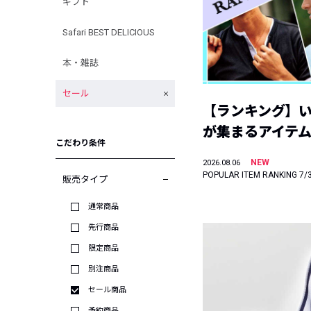
ギフト
Safari BEST DELICIOUS
本・雑誌
セール
【ランキング】
が集まるアイテムは
こだわり条件
NEW
2026.08.06
POPULAR ITEM RANKING 7/
販売タイプ
通常商品
先行商品
限定商品
別注商品
セール商品
予約商品