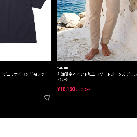
YANUK
コーデュラナイロン 半袖ラッ
別注限定 ペイント加工 リゾートジーンズ デニ
パンツ
¥18,150
50%OFF