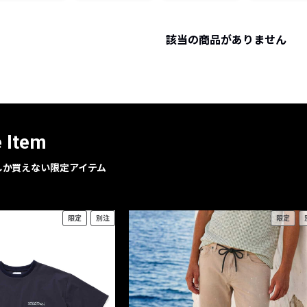
レコメンドアイテム
ピックアップアイテム
該当の商品がありません
フォーカスブランド
セールおすすめアイテム
人気アイテム TOP 15
e Item
geでしか買えない限定アイテム
限定
別注
限定