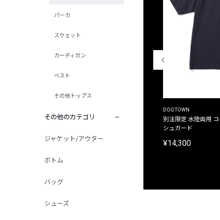
パーカ
スウェット
カーディガン
ベスト
その他トップス
THE DUFFER OF ST.GEORGE
DOGTOWN
その他のカテゴリ
別注限定 ピグメントダイ バックプリント サーフ
別注限定 水陸両用 
プリントTシャツ
シュガード
ジャケット/アウター
¥9,900
¥14,300
ボトム
バッグ
シューズ