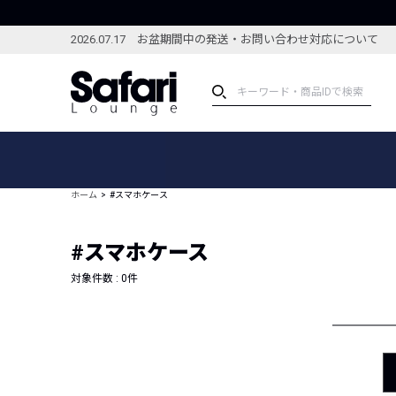
2026.07.17 お盆期間中の発送・お問い合わせ対応について
アイテム
スペシャル
カテゴリーから探す
スペシャルフィーチャ
ホーム
#スマホケース
ブランドから探す
特集記事
絞り込んで探す
#スマホケース
新着アイテム
コーディネート
編集部のおすすめアイテム
対象件数 :
0
件
編集部のおすすめコー
ランキング
雑誌・カタログ掲載アイテム
セール