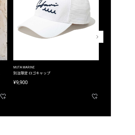
MUTA MARINE
CROSSLEY
ム
別注限定 ロゴキャップ
別注限定 ノースリ
¥9,900
¥8,580
40%OFF