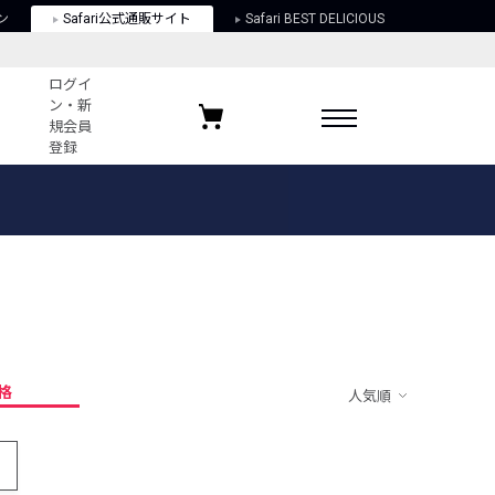
ン
Safari公式通販サイト
Safari BEST DELICIOUS
ログイ
ン・新
規会員
登録
ログイン・新規会員登録
お気に入りアイテム
ガイド
お気に入りブランド
お気に入り記事
最近チェックしたアイテム
格
人気順
ポリシー
関する法律