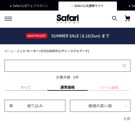
Safari公式ウェブマガジン
Safari公式通販サイト
Sa
ホーム
ニット/セーター | DSQUARED2 (ディースクエアード)
対象件数 : 0件
通常価格
すべて
セール価格
絞り込み
価格の高い順
0 件