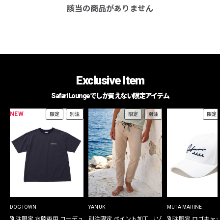
該当の商品がありません
Exclusive Item
Safari Loungeでしか買えない限定アイテム
NEW
限定
別注
限定
別注
限定
DOGTOWN
YANUK
MUTA MARINE
別注限定 水陸両用 コーデュ
別注限定 ペイント加工 リゾ
別注限定 ロゴキャ