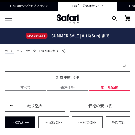
Safari公式ウェブマガジン
Safari公式通販サイト
Sa
ホーム
ニット/セーター | YANUK (ヤヌーク)
対象件数 : 0件
セール価格
すべて
通常価格
絞り込み
価格の安い順
～30%OFF
～50%OFF
～80%OFF
指定なし