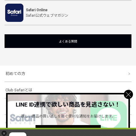
Safari Online
Safari公式ウェブマガジン
よくある質問
初めての方
Club Safariとは
LINE ID連携で欲しい商品を見逃さない！
ショッピングガイド
欲しい商品の買い逃しを防ぐ便利な通知をお届けします。
会社概要・規約
詳しくはこちら ＞
×