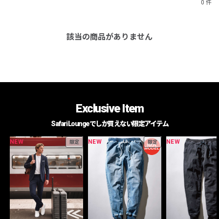
0 件
該当の商品がありません
Exclusive Item
Safari Loungeでしか買えない限定アイテム
NEW
NEW
NEW
限定
限定