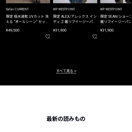
Safari CURRENT
WP WESTPOINT
WP WESTPOINT
限定 吸水速乾 UVカット 洗
限定 ALEX/アレックス イン
限定 SEAN/ショー
える "オールシーン" セット
ディゴ 裾リブイージーパン
裾リブイージーパン
アップ
ツ
¥49,500
¥31,900
¥31,900
すべて見る
最新の読みもの