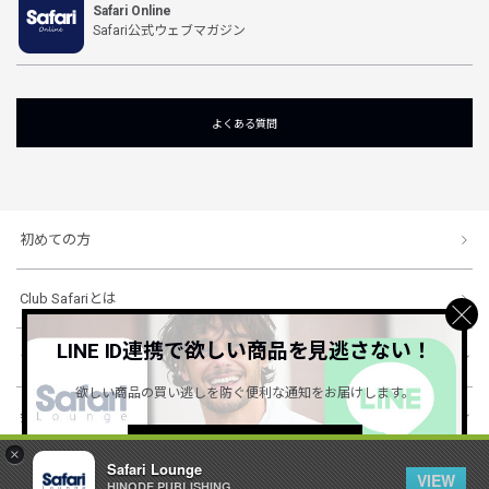
Safari Online
Safari公式ウェブマガジン
よくある質問
初めての方
Club Safariとは
LINE ID連携で欲しい商品を見逃さない！
ショッピングガイド
欲しい商品の買い逃しを防ぐ便利な通知をお届けします。
会社概要・規約
詳しくはこちら ＞
×
Safari Lounge
VIEW
HINODE PUBLISHING ..
© 1996-2026 HINODE PUBLISHING co., ltd. All Rights Reserved.