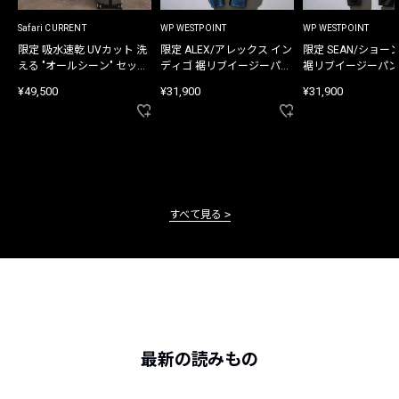
Safari CURRENT
WP WESTPOINT
WP WESTPOINT
限定 吸水速乾 UVカット 洗
限定 ALEX/アレックス イン
限定 SEAN/ショー
える "オールシーン" セット
ディゴ 裾リブイージーパン
裾リブイージーパン
アップ
ツ
¥49,500
¥31,900
¥31,900
すべて見る
最新の読みもの