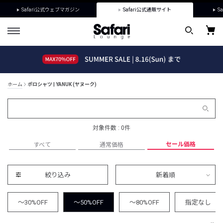
Safari公式ウェブマガジン
Safari公式通販サイト
Sa
ホーム
ポロシャツ | YANUK (ヤヌーク)
対象件数 : 0件
セール価格
すべて
通常価格
絞り込み
新着順
～30%OFF
～50%OFF
～80%OFF
指定なし