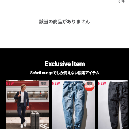
0 件
該当の商品がありません
Exclusive Item
Safari Loungeでしか買えない限定アイテム
NEW
NEW
NEW
限定
限定