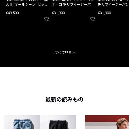
える "オールシーン" セット
ディゴ 裾リブイージーパン
裾リブイージーパン
アップ
ツ
¥49,500
¥31,900
¥31,900
すべて見る
最新の読みもの