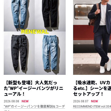
【新型も登場】大人気だっ
【吸水速乾、UV
た”WP”イージーパンツがリニ
るetc.】シーン
ューアル！
セットアップ！
NEW
NEW
2026.08.08
2026.08.07
“WP”のイージーパンツを徹底解説&コーデ
RECOMMEND ITEM vol.33