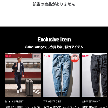
該当の商品がありません
Exclusive Item
Safari Loungeでしか買えない限定アイテム
NEW
NEW
NEW
限定
限定
Safari CURRENT
WP WESTPOINT
WP WESTPOINT
限定 吸水速乾 UVカット 洗
限定 ALEX/アレックス イン
限定 SEAN/ショー