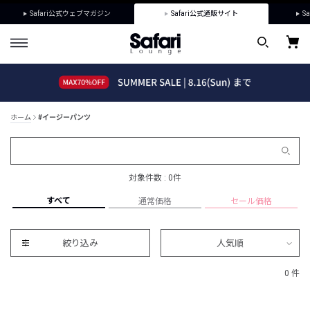
Safari公式ウェブマガジン
Safari公式通販サイト
Sa
ホーム
#イージーパンツ
対象件数 : 0件
すべて
通常価格
セール価格
絞り込み
人気順
0 件