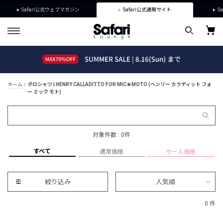
Safari公式ウェブマガジン
Safari公式通販サイト
Sa
ホーム
ポロシャツ | HENRY CALLADITTO FOR MIC★MOTO (ヘンリー カラディット フォ
ー ミック モト)
対象件数 : 0件
すべて
通常価格
セール価格
絞り込み
人気順
0 件