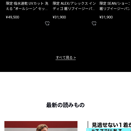
限定 吸水速乾 UVカット 洗
限定 ALEX/アレックス イン
限定 SEAN/ショー
える "オールシーン" セット
ディゴ 裾リブイージーパン
裾リブイージーパン
アップ
ツ
¥49,500
¥31,900
¥31,900
すべて見る
最新の読みもの