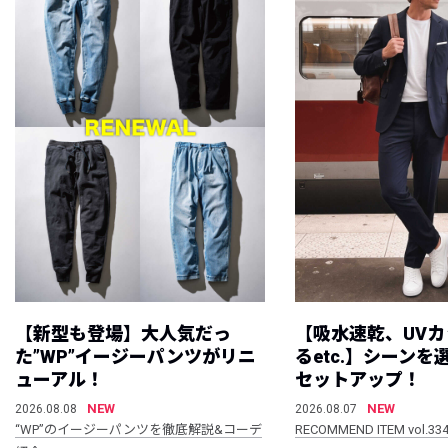
【新型も登場】大人気だっ
【吸水速乾、UV
た”WP”イージーパンツがリニ
るetc.】シーン
ューアル！
セットアップ！
NEW
NEW
2026.08.08
2026.08.07
“WP”のイージーパンツを徹底解説&コーデ
RECOMMEND ITEM vol.33