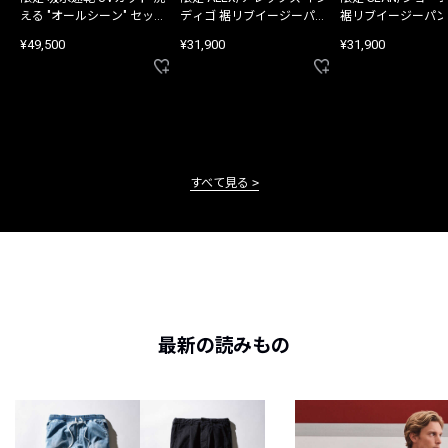
える "オールシーン" セット
ディゴ 裾リブイージーパン
裾リブイージーパン
アップ
ツ
¥49,500
¥31,900
¥31,900
すべて見る
最新の読みもの