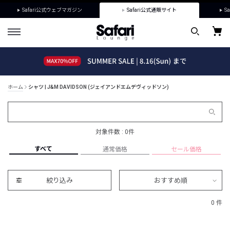
Safari公式ウェブマガジン
Safari公式通販サイト
Sa
ホーム
シャツ | J&M DAVIDSON (ジェイアンドエムデヴィッドソン)
対象件数 : 0件
すべて
通常価格
セール価格
絞り込み
おすすめ順
0 件