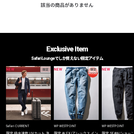
該当の商品がありません
Exclusive Item
Safari Loungeでしか買えない限定アイテム
NEW
NEW
NEW
限定
限定
Safari CURRENT
WP WESTPOINT
WP WESTPOINT
限定 吸水速乾 UVカット 洗
限定 ALEX/アレックス イン
限定 SEAN/ショー