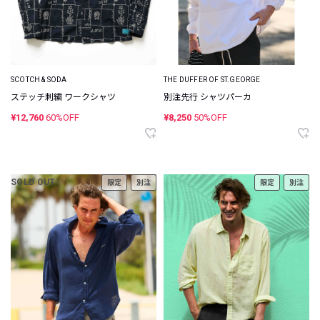
SCOTCH & SODA
THE DUFFER OF ST.GEORGE
ステッチ刺繍 ワークシャツ
別注先行 シャツパーカ
¥12,760
60%OFF
¥8,250
50%OFF
SOLD OUT
限定
別注
限定
別注