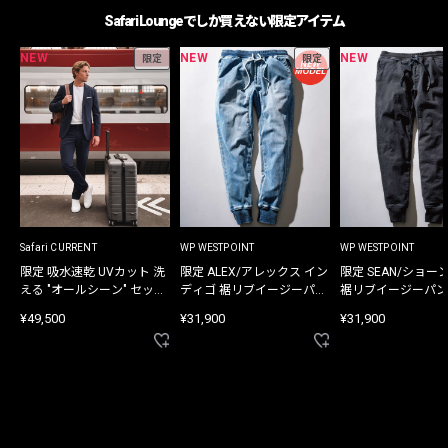
Safari Loungeでしか買えない限定アイテム
NEW
NEW
NEW
限定
限定
Safari CURRENT
WP WESTPOINT
WP WESTPOINT
限定 吸水速乾 UVカット 洗
限定 ALEX/アレックス イン
限定 SEAN/ショー
える "オールシーン" セット
ディゴ 裾リブイージーパン
裾リブイージーパン
アップ
ツ
¥49,500
¥31,900
¥31,900