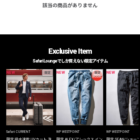
該当の商品がありません
Exclusive Item
Safari Loungeでしか買えない限定アイテム
NEW
NEW
NEW
限定
限定
Safari CURRENT
WP WESTPOINT
WP WESTPOINT
限定 吸水速乾 UVカット 洗
限定 ALEX/アレックス イン
限定 SEAN/ショー