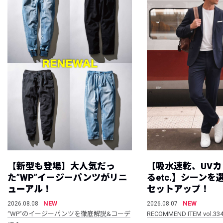
【新型も登場】大人気だっ
【吸水速乾、UV
た”WP”イージーパンツがリニ
るetc.】シーン
ューアル！
セットアップ！
NEW
NEW
2026.08.08
2026.08.07
“WP”のイージーパンツを徹底解説&コーデ
RECOMMEND ITEM vol.33