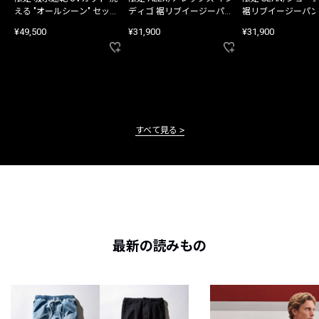
える "オールシーン" セット
ディゴ 裾リブイージーパン
裾リブイージーパン
アップ
ツ
¥49,500
¥31,900
¥31,900
すべて見る
最新の読みもの