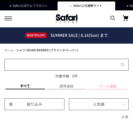
Safari公式ウェブマガジン
Safari公式通販サイト
Sa
ホーム
シャツ | BLIND BARBER (ブラインドバーバー)
対象件数 : 0件
すべて
通常価格
セール価格
絞り込み
人気順
0 件