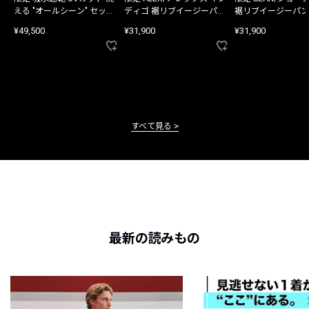
える "オールシーン" セット
ディゴ 裾リブイージーパン
裾リブイージーパン
アップ
ツ
¥49,500
¥31,900
¥31,900
すべて見る
最新の読みもの