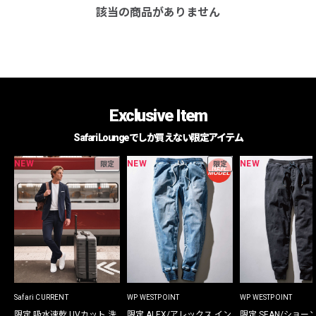
該当の商品がありません
Exclusive Item
Safari Loungeでしか買えない限定アイテム
NEW
NEW
NEW
限定
限定
Safari CURRENT
WP WESTPOINT
WP WESTPOINT
限定 吸水速乾 UVカット 洗
限定 ALEX/アレックス イン
限定 SEAN/ショー