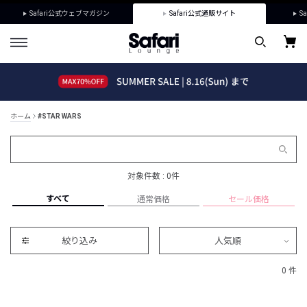
Safari公式ウェブマガジン
Safari公式通販サイト
Sa
ホーム
#STAR WARS
対象件数 : 0件
すべて
通常価格
セール価格
絞り込み
人気順
0 件