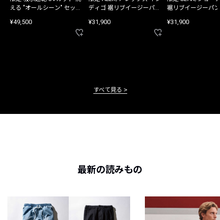
える "オールシーン" セット
ディゴ 裾リブイージーパン
裾リブイージーパン
アップ
ツ
¥49,500
¥31,900
¥31,900
すべて見る
最新の読みもの