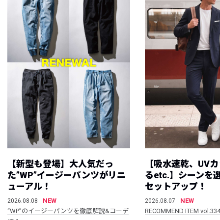
【新型も登場】大人気だっ
【吸水速乾、UV
た”WP”イージーパンツがリニ
るetc.】シーン
ューアル！
セットアップ！
NEW
NEW
2026.08.08
2026.08.07
“WP”のイージーパンツを徹底解説&コーデ
RECOMMEND ITEM vol.33