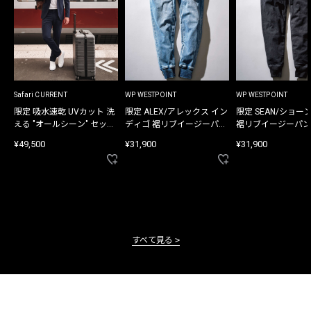
Safari CURRENT
WP WESTPOINT
WP WESTPOINT
限定 吸水速乾 UVカット 洗
限定 ALEX/アレックス イン
限定 SEAN/ショー
える "オールシーン" セット
ディゴ 裾リブイージーパン
裾リブイージーパン
アップ
ツ
¥49,500
¥31,900
¥31,900
すべて見る