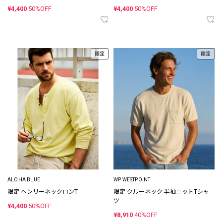
¥4,400
50%OFF
¥4,400
50%OFF
限定
限定
ALOHA BLUE
WP WESTPOINT
限定 ヘンリーネックロンT
限定 クルーネック 半袖ニットTシャ
ツ
¥4,400
50%OFF
¥8,910
40%OFF