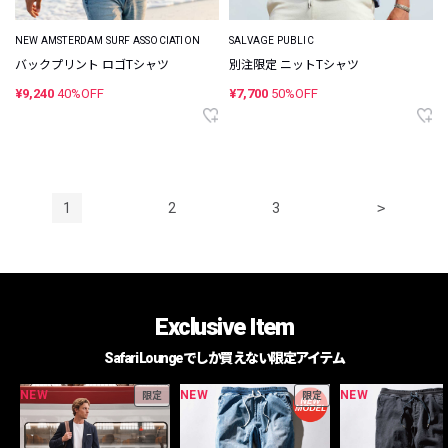
NEW AMSTERDAM SURF ASSOCIATION
SALVAGE PUBLIC
バックプリント ロゴTシャツ
別注限定 ニットTシャツ
¥9,240
40%OFF
¥7,700
50%OFF
1
2
3
>
Exclusive Item
Safari Loungeでしか買えない限定アイテム
NEW
NEW
NEW
限定
限定