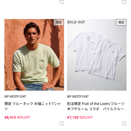
SOLD OUT
限定
限定
WP WESTPOINT
WP WESTPOINT
限定 クルーネック 半袖ニットTシャ
別注限定 Fruit of the Loom/フルーツ
ツ
オブザルーム コラボ パイルクルー
ネック×ヘンリーネック パックTシャ
¥8,910
40%OFF
¥7,150
50%OFF
ツ