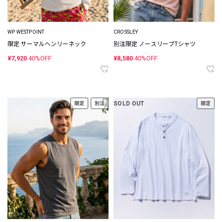
WP WESTPOINT
CROSSLEY
限定 サーマルヘンリーネック
別注限定 ノースリーブTシャツ
¥7,920
40%OFF
¥8,580
40%OFF
SOLD OUT
限定
別注
限定