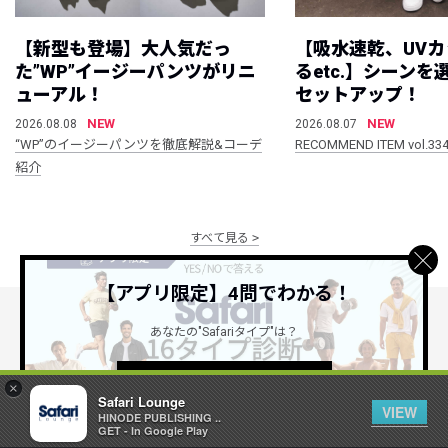
【新型も登場】大人気だっ
【吸水速乾、UV
た”WP”イージーパンツがリニ
るetc.】シーン
ューアル！
セットアップ！
NEW
NEW
2026.08.08
2026.08.07
“WP”のイージーパンツを徹底解説&コーデ
RECOMMEND ITEM vol.33
紹介
すべて見る
【アプリ限定】4問でわかる！
あなたの"Safariタイプ"は？
公式SNSアカウント
詳しくはこちら ＞
×
Safari Lounge
VIEW
HINODE PUBLISHING ..
GET - In Google Play