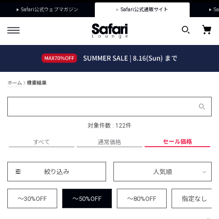
Safari公式ウェブマガジン
Safari公式通販サイト
Sa
ホーム
検索結果
対象件数 : 122件
セール価格
すべて
通常価格
絞り込み
人気順
～30%OFF
～50%OFF
～80%OFF
指定なし